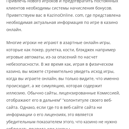
Привлечь нового игроков и предотвратить постоянных
клиентов необходимы системы начисления бонусов.
Приветствуем вас в KazinoOnline. com, где представлена
необходимая актуальная информация по игре в казино
онлайн.
Многие игроки не играют в азартные онлайн-игры,
которые как покер, рулетка, кости, блэкджек например
игровые автоматы, из-за опасений по насчет
небезопасности. В же время как, играя в физическом
казино, вы можете стремительно увидеть исход игры,
когда вы играете онлайн, вы только видите, что именно
происходит, а же симуляцию, которая содержит
иллюзию. Обычно сайты, лицензированные Комиссией,
отображают его в дальнем” “колонтитуле своего веб-
сайта. Однако, если где-то в веб-сайте сайта ни
информации о его лицензиях, это является
убедительным показателем этого, что казино не нужно
соблюдать правила или законы.