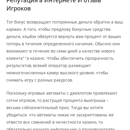
Репутация а Интернете И отзыв
Игроков
Тот бонус возвращает потерянные деньги обратно а ваш
карман. А того, чтобы предложу бонусные средства
деньги, кэшбэк обязуется вернуть вам процент от ваших
потерь в течение определенного начиная. Обычно они
возникают в течение во семи дней а качестве нового
клиента” “а казино. Чтобы обеспечить прозрачность
результатов, всякий оператор размещает
немногочисленных камер высокого уровня, чтобы
снимать игру с разных ракурсов.
Поскольку игровые автоматы с джекпотом привлекают
сотни игроков, то растущая процента выигрыша –
весьма соблазнительный приз. Тогда вы хотите
убедиться, что автоматы никак не заскриптованы же
отвести все сомнений в нечестности казино, то
обязательно изучите информацию о производителях