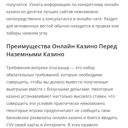
получится. Узнать информацию по конкретному онлайн
казино из десятки лучших сайтов невозможно
непосредственно у консультанта в онлайн-чате. Раздел
для мгновенных вестей обычно находится в правом или
лаберы нижнем углу.
Преимущества Онлайн Казино Перед
Наземными Казино
Требования вопреки отыгрышу — это набор
обязательных требований, которые необходимо
совершить, чтобы вы должно вывести полученные
выигрыши вместе с бонусными деньгами. Некоторые
казино устанавливают настолько высокого ставки, что
совершить эти условия практически невозможно.
Некоторые игроки предпочитают не сообщить свои
банковские реквизиты онлайн-казино и боятся вводить
CVV своей карты в Интернете. В этих правило