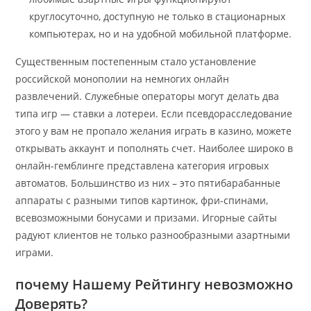
круглосуточно, доступную не только в стационарных
компьютерах, но и на удобной мобильной платформе.
Существенным постепенным стало установление
российской монополии на немногих онлайн
развлечений. Служебные операторы могут делать два
типа игр — ставки а лотереи. Если псевдорасследование
этого у вам не пропало желания играть в казино, можете
открывать аккаунт и пополнять счет. Наиболее широко в
онлайн-гемблинге представлена категория игровых
автоматов. Большинство из них – это пятибарабанные
аппараты с разными типов картинок, фри-спинами,
всевозможными бонусами и призами. Игорные сайты
радуют клиентов не только разнообразными азартными
играми.
почему Нашему Рейтингу невозможно
Доверять?