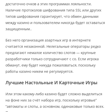
достаточно очков а этих программах лояльности.
Наличие протоколов шифрования типа SSL или других
типов шифрования гарантирует, что обмен данными
между казино и пользователем никогда будет оставаться
защищенным..
Без него организация азартных игр в интернете
считается незаконной. Нелегальные операторы редко
предлагают немалое количество слотов — крупные
разработчики только сотрудничают с со. Если игрока
обманут, ему будет никуда пожаловаться, поскольку
работы казино никем не регулируется.
Лучшие Настольные И Карточные Игры
Или этом какому-либо казино будет сложно выделиться
на фоне них за счёт набора игр, поскольку игровые”
“автоматы и слоты, а основном, одинаковые только всех.