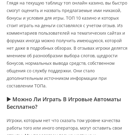
Глядя на текущую таблицу топ онлайн казино, вы быстро
смогут оценить и назвать предлагаемые ими никакой,
бонусы и условия для игры. ТОП 10 казино и которых
стоит играть на деньги составлялся с учетом отзыв. Из
комментариев пользователей на тематических сайтах и
форумах иногда можно получить имеющуюся, которой
нет даже в подробных обзорах. В отзывах игроки делятся
мнением об разнообразии выбора слотов, щедрости
бонусов, нормальных вывода средств, собственном
общения со службу поддержки. Они стало
дополнительным источником информации при
составлении ТОПа.
▶️ Можно Ли Играть В Игровые Автоматы
Бесплатно?
Игроки, которым нет что сказать том уровне качества
работы того или иного оператора, могут оставить свои