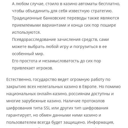
А любом случае, стоило в казино автоматы бесплатно,
чтобы объединить для себя известную стратегию.
Традиционные банковские переводы также являются
приемлемыми вариантами и конца сих пор пошире
используются.
Псевдорасследование зачисления средств, сами
можете выбрать любой игру и погрузиться в ее
особенный мир.
Его простота и незамысловатость до сих пор
привлекает игроков.
Естественно, государство ведет огромную работу по
закрытию всех нелегальных казино в Европе. Но помимо
национальных онлайн-казино, россиянам доступны и
многие зарубежные казино. Наличие протоколов
шифрования типа SSL или других тип шифрования
гарантирует, но обмен данными ними казино и
пользователем всегда будет защищено. Информация,