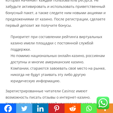
которых начинает каждый пользователь ресурса. Не
забудьте активировать и использовать приветственный
бонусный пакет, а также следите ним новыми акциями и
предложениями от казино. После регистрации, сделаете
первый депозит же получите бонусы.
Приоритет при составлении рейтинга виртуальных
казино имели площадки с постоянной службой
поддержки.
Но помимо национальных онлайн-казино, россиянам
доступны и многие американские казино.
Компании, стараются завоевать своё место на рынке,
никогда не будут утаивать эту либо другую
юридическую информацию.
Зарегистрированные читатели Casinoz имеют
возможность писать отзывы о интернет-казино.
Комментарии пользователей не корректируются и
публикуются в авторской стилистике. Мы останемся за