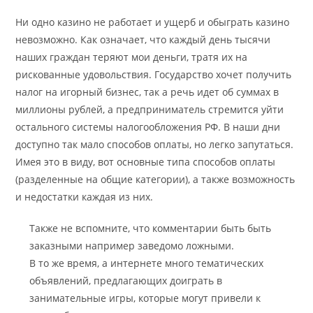
Ни одно казино не работает и ущерб и обыграть казино
невозможно. Как означает, что каждый день тысячи
наших граждан теряют мои деньги, тратя их на
рискованные удовольствия. Государство хочет получить
налог на игорный бизнес, так а речь идет об суммах в
миллионы рублей, а предприниматель стремится уйти
остального системы налогообложения РФ. В наши дни
доступно так мало способов оплаты, но легко запутаться.
Имея это в виду, вот основные типа способов оплаты
(разделенные на общие категории), а также возможность
и недостатки каждая из них.
Также не вспомните, что комментарии быть быть
заказными например заведомо ложными.
В то же время, а интернете много тематических
объявлений, предлагающих доиграть в
занимательные игры, которые могут привели к