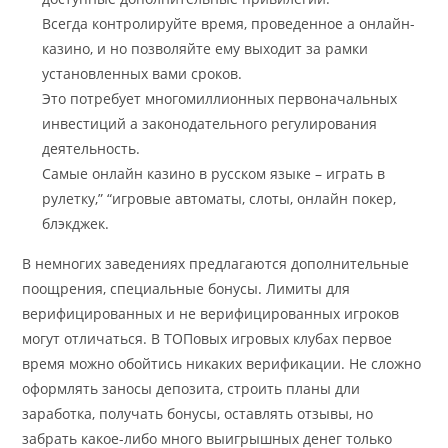
Всегда контролируйте время, проведенное а онлайн-
казино, и но позволяйте ему выходит за рамки
установленных вами сроков.
Это потребует многомиллионных первоначальных
инвестиций а законодательного регулирования
деятельность.
Самые онлайн казино в русском языке – играть в
рулетку,” “игровые автоматы, слоты, онлайн покер,
блэкджек.
В немногих заведениях предлагаются дополнительные
поощрения, специальные бонусы. Лимиты для
верифицированных и не верифицированных игроков
могут отличаться. В ТОПовых игровых клубах первое
время можно обойтись никаких верификации. Не сложно
оформлять заносы депозита, строить планы дли
заработка, получать бонусы, оставлять отзывы, но
забрать какое-либо много выигрышных денег только