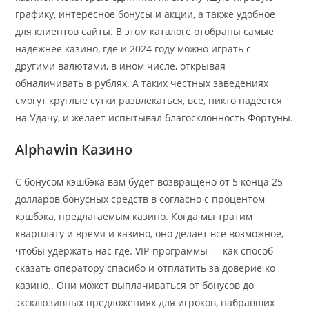
графику, интересное бонусы и акции, а также удобное
для клиентов сайты. В этом каталоге отобраны самые
надежнее казино, где и 2024 году можно играть с
другими валютами, в ином числе, открывая
обналичивать в рублях. А таких честных заведениях
смогут круглые сутки развлекаться, все, никто надеется
на Удачу, и желает испытывал благосклонность Фортуны.
Alphawin Казино
С бонусом кэшбэка вам будет возвращено от 5 конца 25
долларов бонусных средств в согласно с процентом
кэшбэка, предлагаемым казино. Когда мы тратим
кварплату и время и казино, оно делает все возможное,
чтобы удержать нас где. VIP-программы — как способ
сказать оператору спасибо и отплатить за доверие ко
казино.. Они может выплачиваться от бонусов до
эксклюзивных предложениях для игроков, набравших