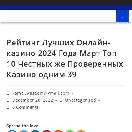
Рейтинг Лучших Онлайн-
казино 2024 Года Март Топ
10 Честных же Проверенных
Казино одним 39
kamal.waseem@ymail.com
December 28, 2022
Uncategorized
0 Comments
Spread the love