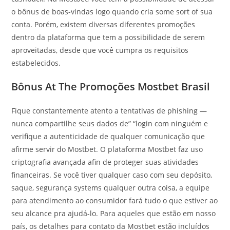
o bônus de boas-vindas logo quando cria some sort of sua
conta. Porém, existem diversas diferentes promoções
dentro da plataforma que tem a possibilidade de serem
aproveitadas, desde que você cumpra os requisitos
estabelecidos.
Bônus At The Promoções Mostbet Brasil
Fique constantemente atento a tentativas de phishing —
nunca compartilhe seus dados de” “login com ninguém e
verifique a autenticidade de qualquer comunicação que
afirme servir do Mostbet. O plataforma Mostbet faz uso
criptografia avançada afin de proteger suas atividades
financeiras. Se você tiver qualquer caso com seu depósito,
saque, segurança systems qualquer outra coisa, a equipe
para atendimento ao consumidor fará tudo o que estiver ao
seu alcance pra ajudá-lo. Para aqueles que estão em nosso
país, os detalhes para contato da Mostbet estão incluídos