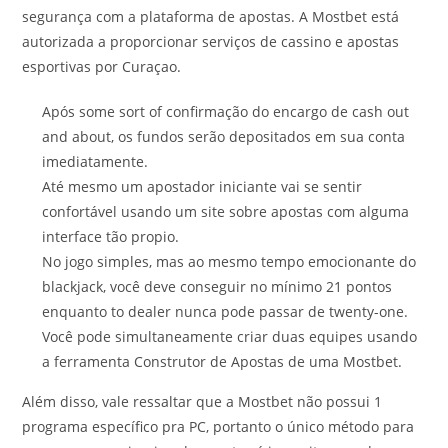
segurança com a plataforma de apostas. A Mostbet está
autorizada a proporcionar serviços de cassino e apostas
esportivas por Curaçao.
Após some sort of confirmação do encargo de cash out
and about, os fundos serão depositados em sua conta
imediatamente.
Até mesmo um apostador iniciante vai se sentir
confortável usando um site sobre apostas com alguma
interface tão propio.
No jogo simples, mas ao mesmo tempo emocionante do
blackjack, você deve conseguir no mínimo 21 pontos
enquanto to dealer nunca pode passar de twenty-one.
Você pode simultaneamente criar duas equipes usando
a ferramenta Construtor de Apostas de uma Mostbet.
Além disso, vale ressaltar que a Mostbet não possui 1
programa específico pra PC, portanto o único método para