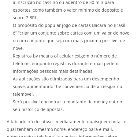
a inscrição no cassino ou adentro de 30 min para
esportes, como também o valor mínimo de depósito é
sobre 7 BRL.
O propósito do popular jogo de cartas Bacará no Brasil
é” “criar um conjunto sobre cartas com um valor de nove
ou um conjunto que seja um mais próximo possível de
nove.
Registros by means of celular exigem o número de
telefone, enquanto registros durante e-mail pedem
informações pessoais mais detalhadas.
As aplicações são otimizadas para um desempenho
suave, aumentando the conveniência de arriesgar no
telemóvel.
Será possível encontrar u montante de money out no
seu histórico de apostas.
A tablado irá desativar imediatamente quaisquer contas o
qual tenham o mesmo nome, endereço para e-mail,
número sobre telefone” “ou outras informações sobre