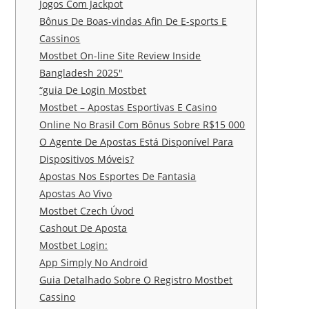
Jogos Com Jackpot
Bônus De Boas-vindas Afin De E-sports E
Cassinos
Mostbet On-line Site Review Inside
Bangladesh 2025″
“guia De Login Mostbet
Mostbet – Apostas Esportivas E Casino
Online No Brasil Com Bônus Sobre R$15 000
O Agente De Apostas Está Disponível Para
Dispositivos Móveis?
Apostas Nos Esportes De Fantasia
Apostas Ao Vivo
Mostbet Czech Úvod
Cashout De Aposta
Mostbet Login:
App Simply No Android
Guia Detalhado Sobre O Registro Mostbet
Cassino