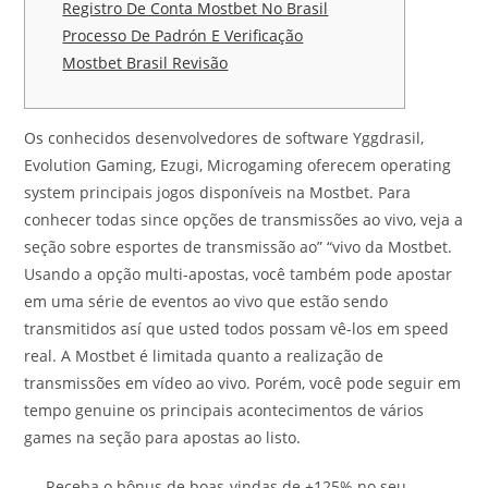
Registro De Conta Mostbet No Brasil
Processo De Padrón E Verificação
Mostbet Brasil Revisão
Os conhecidos desenvolvedores de software Yggdrasil,
Evolution Gaming, Ezugi, Microgaming oferecem operating
system principais jogos disponíveis na Mostbet. Para
conhecer todas since opções de transmissões ao vivo, veja a
seção sobre esportes de transmissão ao” “vivo da Mostbet.
Usando a opção multi-apostas, você também pode apostar
em uma série de eventos ao vivo que estão sendo
transmitidos así que usted todos possam vê-los em speed
real. A Mostbet é limitada quanto a realização de
transmissões em vídeo ao vivo. Porém, você pode seguir em
tempo genuine os principais acontecimentos de vários
games na seção para apostas ao listo.
Receba o bônus de boas-vindas de +125% no seu