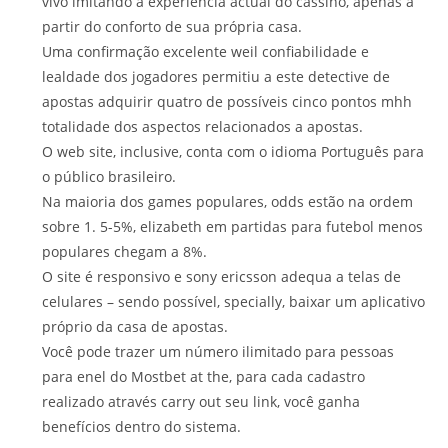
vivo imitando a experiência actual do cassino, apenas a
partir do conforto de sua própria casa.
Uma confirmação excelente weil confiabilidade e
lealdade dos jogadores permitiu a este detective de
apostas adquirir quatro de possíveis cinco pontos mhh
totalidade dos aspectos relacionados a apostas.
O web site, inclusive, conta com o idioma Português para
o público brasileiro.
Na maioria dos games populares, odds estão na ordem
sobre 1. 5-5%, elizabeth em partidas para futebol menos
populares chegam a 8%.
O site é responsivo e sony ericsson adequa a telas de
celulares – sendo possível, specially, baixar um aplicativo
próprio da casa de apostas.
Você pode trazer um número ilimitado para pessoas
para enel do Mostbet at the, para cada cadastro
realizado através carry out seu link, você ganha
benefícios dentro do sistema.