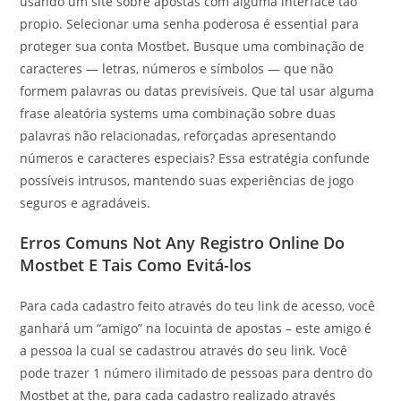
usando um site sobre apostas com alguma interface tão
propio. Selecionar uma senha poderosa é essential para
proteger sua conta Mostbet. Busque uma combinação de
caracteres — letras, números e símbolos — que não
formem palavras ou datas previsíveis. Que tal usar alguma
frase aleatória systems uma combinação sobre duas
palavras não relacionadas, reforçadas apresentando
números e caracteres especiais? Essa estratégia confunde
possíveis intrusos, mantendo suas experiências de jogo
seguros e agradáveis.
Erros Comuns Not Any Registro Online Do
Mostbet E Tais Como Evitá-los
Para cada cadastro feito através do teu link de acesso, você
ganhará um “amigo” na locuinta de apostas – este amigo é
a pessoa la cual se cadastrou através do seu link. Você
pode trazer 1 número ilimitado de pessoas para dentro do
Mostbet at the, para cada cadastro realizado através