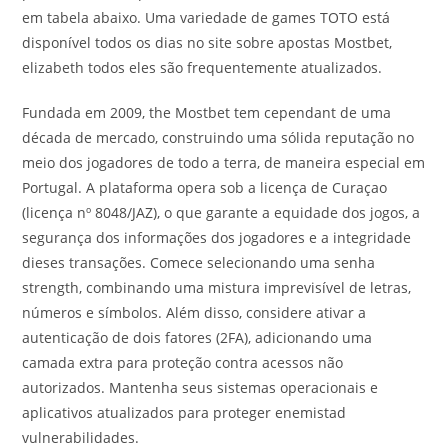
em tabela abaixo. Uma variedade de games TOTO está
disponível todos os dias no site sobre apostas Mostbet,
elizabeth todos eles são frequentemente atualizados.
Fundada em 2009, the Mostbet tem cependant de uma
década de mercado, construindo uma sólida reputação no
meio dos jogadores de todo a terra, de maneira especial em
Portugal. A plataforma opera sob a licença de Curaçao
(licença nº 8048/JAZ), o que garante a equidade dos jogos, a
segurança dos informações dos jogadores e a integridade
dieses transações. Comece selecionando uma senha
strength, combinando uma mistura imprevisível de letras,
números e símbolos. Além disso, considere ativar a
autenticação de dois fatores (2FA), adicionando uma
camada extra para proteção contra acessos não
autorizados. Mantenha seus sistemas operacionais e
aplicativos atualizados para proteger enemistad
vulnerabilidades.