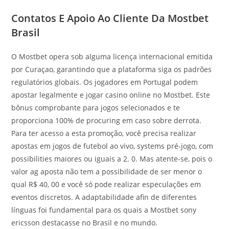
Contatos E Apoio Ao Cliente Da Mostbet
Brasil
O Mostbet opera sob alguma licença internacional emitida
por Curaçao, garantindo que a plataforma siga os padrões
regulatórios globais. Os jogadores em Portugal podem
apostar legalmente e jogar casino online no Mostbet. Este
bônus comprobante para jogos selecionados e te
proporciona 100% de procuring em caso sobre derrota.
Para ter acesso a esta promoção, você precisa realizar
apostas em jogos de futebol ao vivo, systems pré-jogo, com
possibilities maiores ou iguais a 2. 0. Mas atente-se, pois o
valor ag aposta não tem a possibilidade de ser menor o
qual R$ 40, 00 e você só pode realizar especulações em
eventos discretos. A adaptabilidade afin de diferentes
línguas foi fundamental para os quais a Mostbet sony
ericsson destacasse no Brasil e no mundo.