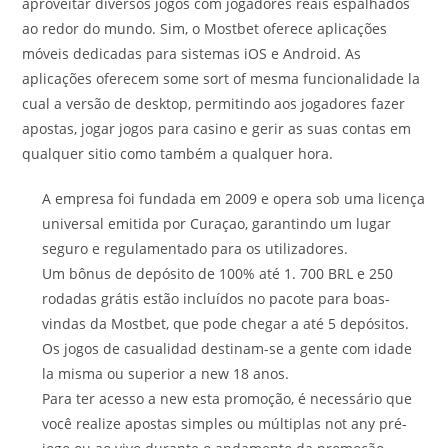
aproveitar diversos jogos com jogadores reais espalhados
ao redor do mundo. Sim, o Mostbet oferece aplicações
móveis dedicadas para sistemas iOS e Android. As
aplicações oferecem some sort of mesma funcionalidade la
cual a versão de desktop, permitindo aos jogadores fazer
apostas, jogar jogos para casino e gerir as suas contas em
qualquer sitio como também a qualquer hora.
A empresa foi fundada em 2009 e opera sob uma licença
universal emitida por Curaçao, garantindo um lugar
seguro e regulamentado para os utilizadores.
Um bônus de depósito de 100% até 1. 700 BRL e 250
rodadas grátis estão incluídos no pacote para boas-
vindas da Mostbet, que pode chegar a até 5 depósitos.
Os jogos de casualidad destinam-se a gente com idade
la misma ou superior a new 18 anos.
Para ter acesso a new esta promoção, é necessário que
você realize apostas simples ou múltiplas not any pré-