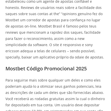
estabeleceu como um agente de apostas confiável e
honesto. Reviews de usuários reais sobre a facilidade dos
saques sobre suas contas at the” “opinions genuíno fez do
Mostbet um corredor de apostas para confiança no lugar
de apostas on-line. Mostbet Brasil é famoso pelos teus
reviews que mencionam a rapidez dos saques, facilidade
para fazer o reconocimiento, assim como a new
simplicidade da software. O site é responsivo e sony
ericsson adequa a telas de celulares – sendo possível,
specially, baixar um aplicativo próprio da odaie de apostas.
Mostbet Código Promocional 2025
Para seguirse mais sobre qualquer um deles e como eles
poderiam ajudá-lo a otimizar seus ganhos potenciais, leia
as descrições de cada um deles que são fornecidas abaixo.
Você receberá as rodadas gratuitas assim la cual o dinheiro
for depositado em tua conta. Um usuário deve depositar