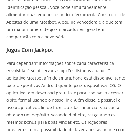
identificação pessoal. Você pode simultaneamente
alimentar duas equipes usando a ferramenta Construtor de
Apostas de uma Mostbet. A equipe vencedora é a que tem
um maior número de gols marcados em geral em
comparação com a adversária.
Jogos Com Jackpot
Para cependant informações sobre cada característica
envolvida, é só observar as opções listadas abaixo. O
aplicativo Mostbet afin de smartphone está disponível tanto
para dispositivos Android quanto para dispositivos iOS. O
aplicativo tem download gratuito, e para isso basta acessar
o site formal usando o nosso link. Além disso, é possível el
uso o aplicativo afin de fazer apostas, financiar sua conta
obtendo um depósito, sacando dinheiro, resgatando os
mesmos bônus para boas-vindas etc. Os jogadores
brasileiros tem a possibilidade de fazer apostas online com