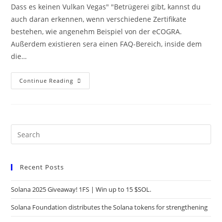
Dass es keinen Vulkan Vegas" "Betrügerei gibt, kannst du
auch daran erkennen, wenn verschiedene Zertifikate
bestehen, wie angenehm Beispiel von der eCOGRA.
Außerdem existieren sera einen FAQ-Bereich, inside dem
die…
Continue Reading
Recent Posts
Solana 2025 Giveaway! 1FS | Win up to 15 $SOL.
Solana Foundation distributes the Solana tokens for strengthening