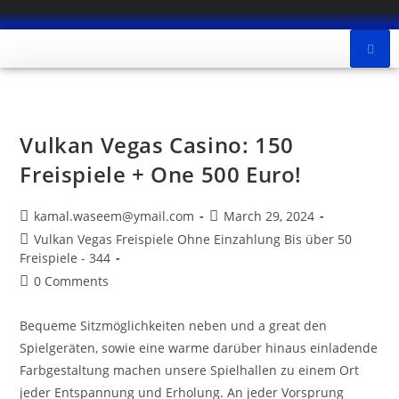
Vulkan Vegas Casino: 150
Freispiele + One 500 Euro!
kamal.waseem@ymail.com
March 29, 2024
Vulkan Vegas Freispiele Ohne Einzahlung Bis über 50
Freispiele - 344
0 Comments
Bequeme Sitzmöglichkeiten neben und a great den
Spielgeräten, sowie eine warme darüber hinaus einladende
Farbgestaltung machen unsere Spielhallen zu einem Ort
jeder Entspannung und Erholung. An jeder Vorsprung