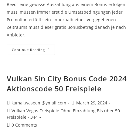
Bevor eine gewisse Auszahlung aus einem Bonus erfolgen
muss, müssen immer erst die Umsatzbedingungen jeder
Promotion erfüllt sein. Innerhalb eines vorgegebenen
Zeitraums muss dieser gratis Bonusbetrag danach je nach
Anbieter…
Continue Reading
Vulkan Sin City Bonus Code 2024
Aktionscode 50 Freispiele
kamal.waseem@ymail.com
March 29, 2024
Vulkan Vegas Freispiele Ohne Einzahlung Bis über 50
Freispiele - 344
0 Comments