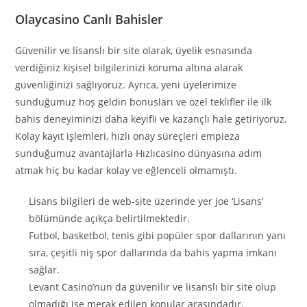
Olaycasino Canlı Bahisler
Güvenilir ve lisanslı bir site olarak, üyelik esnasında
verdiğiniz kişisel bilgilerinizi koruma altına alarak
güvenliğinizi sağlıyoruz. Ayrıca, yeni üyelerimize
sunduğumuz hoş geldin bonusları ve özel teklifler ile ilk
bahis deneyiminizi daha keyifli ve kazançlı hale getiriyoruz.
Kolay kayıt işlemleri, hızlı onay süreçleri empieza
sunduğumuz avantajlarla Hızlıcasino dünyasına adım
atmak hiç bu kadar kolay ve eğlenceli olmamıştı.
Lisans bilgileri de web-site üzerinde yer joe ‘Lisans’
bölümünde açıkça belirtilmektedir.
Futbol, basketbol, tenis gibi popüler spor dallarının yanı
sıra, çeşitli niş spor dallarında da bahis yapma imkanı
sağlar.
Levant Casino’nun da güvenilir ve lisanslı bir site olup
olmadığı ise merak edilen konular arasındadır.