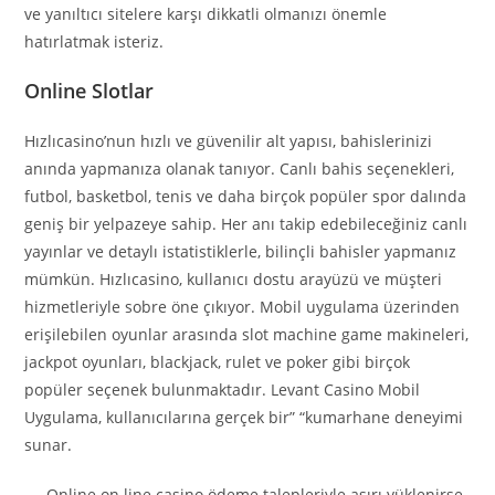
ve yanıltıcı sitelere karşı dikkatli olmanızı önemle
hatırlatmak isteriz.
Online Slotlar
Hızlıcasino’nun hızlı ve güvenilir alt yapısı, bahislerinizi
anında yapmanıza olanak tanıyor. Canlı bahis seçenekleri,
futbol, basketbol, tenis ve daha birçok popüler spor dalında
geniş bir yelpazeye sahip. Her anı takip edebileceğiniz canlı
yayınlar ve detaylı istatistiklerle, bilinçli bahisler yapmanız
mümkün. Hızlıcasino, kullanıcı dostu arayüzü ve müşteri
hizmetleriyle sobre öne çıkıyor. Mobil uygulama üzerinden
erişilebilen oyunlar arasında slot machine game makineleri,
jackpot oyunları, blackjack, rulet ve poker gibi birçok
popüler seçenek bulunmaktadır. Levant Casino Mobil
Uygulama, kullanıcılarına gerçek bir” “kumarhane deneyimi
sunar.
Online on line casino ödeme talepleriyle aşırı yüklenirse