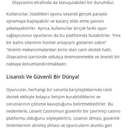
Olaycasino etrafında da konuşulabilen bir durumdur.
Kullanıcılar, istedikleri oyunu seçerek gerçek parayla
oynamaya başlayabilir ve kazanç elde etme şansını
yakalayabilirler. Ayrıca, kullanıcılar birçok farklı oyun
sağlayıcısının oyunlarını da bu platformda bulabilirler. Yine
bir bahis siteninin hizmet anlayışını gösteren sobre”
“önemli mekanizmalardan birisi olan canlı destek hattı,
Olaycasino içerisinde oldukça önemsenmekte ve önemli bir
noktaya konumlandırılmaktadır.
Lisanslı Ve Güvenli Bir Dünya!
Oyuncular, herhangi bir sorunla karşılaştıklarında canlı
destek ekibiyle kolayca iletişim kurabildiklerini ve
sorunlarının çözüme kavuştuğunu belirtmektedirler. Bu
nedenlerle, Levant Casino’nun güvenilir bir çevrimiçi casino
platformu olduğunu söyleyebiliriz. Lisanslı olması, güvenlik
önlemlerinin alınmış olması ve oyuncuların olumlu geri