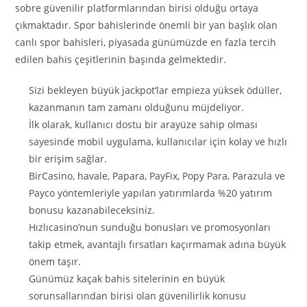
sobre güvenilir platformlarından birisi olduğu ortaya
çıkmaktadır. Spor bahislerinde önemli bir yan başlık olan
canlı spor bahisleri, piyasada günümüzde en fazla tercih
edilen bahis çeşitlerinin başında gelmektedir.
Sizi bekleyen büyük jackpot‘lar empieza yüksek ödüller,
kazanmanın tam zamanı olduğunu müjdeliyor.
İlk olarak, kullanıcı dostu bir arayüze sahip olması
sayesinde mobil uygulama, kullanıcılar için kolay ve hızlı
bir erişim sağlar.
BirCasino, havale, Papara, PayFix, Popy Para, Parazula ve
Payco yöntemleriyle yapılan yatırımlarda %20 yatırım
bonusu kazanabileceksiniz.
Hızlıcasino’nun sunduğu bonusları ve promosyonları
takip etmek, avantajlı fırsatları kaçırmamak adına büyük
önem taşır.
Günümüz kaçak bahis sitelerinin en büyük
sorunsallarından birisi olan güvenilirlik konusu