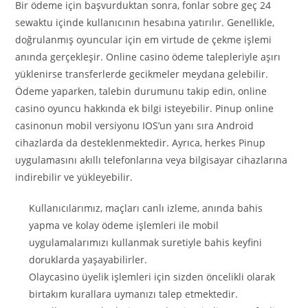
Bir ödeme için başvurduktan sonra, fonlar sobre geç 24
sewaktu içinde kullanıcının hesabına yatırılır. Genellikle,
doğrulanmış oyuncular için em virtude de çekme işlemi
anında gerçekleşir. Online casino ödeme talepleriyle aşırı
yüklenirse transferlerde gecikmeler meydana gelebilir.
Ödeme yaparken, talebin durumunu takip edin, online
casino oyuncu hakkında ek bilgi isteyebilir. Pinup online
casinonun mobil versiyonu IOS’un yanı sıra Android
cihazlarda da desteklenmektedir. Ayrıca, herkes Pinup
uygulamasını akıllı telefonlarına veya bilgisayar cihazlarına
indirebilir ve yükleyebilir.
Kullanıcılarımız, maçları canlı izleme, anında bahis
yapma ve kolay ödeme işlemleri ile mobil
uygulamalarımızı kullanmak suretiyle bahis keyfini
doruklarda yaşayabilirler.
Olaycasino üyelik işlemleri için sizden öncelikli olarak
birtakım kurallara uymanızı talep etmektedir.