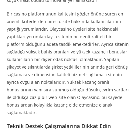
küçük nakit ödüllü turnuvalar yer almaktadır.
Bir casino platformunun kalitesini gözler önüne süren en
önemli kriterlerden birisi o site hakkında kullanıcılarının
yaptığı yorumlarıdır. Olaycasino üyeleri site hakkındaki
yaptıkları yorumlardaysa sitenin ne denli kaliteli bir
platform olduğunu adeta tasdiklemektedirler. Ayrıca sitenin
sağladığı yüksek bahis oranları ve yüksek kazançlı bonuslar
kullanıcıların bir diğer odak noktası olmaktadır. Yapılan
şikayet ve sıkıntılarda şirket yetkililerinin anında geri dönüş
sağlaması ve dimension kaliteli hizmet sağlaması sitenin
ayrıca övgü alan noktalarıdır. Yüksek kazanç oranlı
bonuslarının yanı sıra sunmuş olduğu düşük çevrim şartları
ile oldukça cazip bir web-site olan Olaycasino, bu sayede
bonuslardan kolaylıkla kazanç elde etmenize olanak
sağlamaktadır.
Teknik Destek Çalışmalarına Dikkat Edin