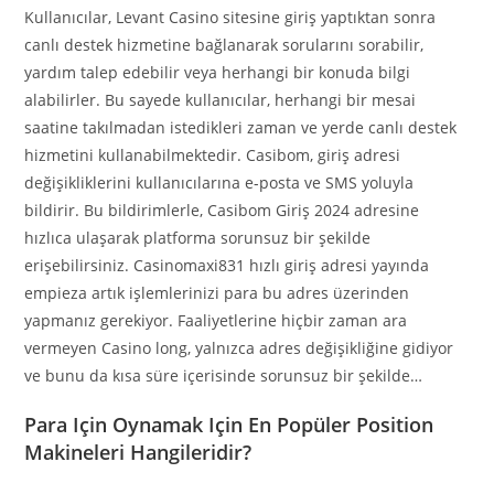
Kullanıcılar, Levant Casino sitesine giriş yaptıktan sonra
canlı destek hizmetine bağlanarak sorularını sorabilir,
yardım talep edebilir veya herhangi bir konuda bilgi
alabilirler. Bu sayede kullanıcılar, herhangi bir mesai
saatine takılmadan istedikleri zaman ve yerde canlı destek
hizmetini kullanabilmektedir. Casibom, giriş adresi
değişikliklerini kullanıcılarına e-posta ve SMS yoluyla
bildirir. Bu bildirimlerle, Casibom Giriş 2024 adresine
hızlıca ulaşarak platforma sorunsuz bir şekilde
erişebilirsiniz. Casinomaxi831 hızlı giriş adresi yayında
empieza artık işlemlerinizi para bu adres üzerinden
yapmanız gerekiyor. Faaliyetlerine hiçbir zaman ara
vermeyen Casino long, yalnızca adres değişikliğine gidiyor
ve bunu da kısa süre içerisinde sorunsuz bir şekilde…
Para Için Oynamak Için En Popüler Position
Makineleri Hangileridir?