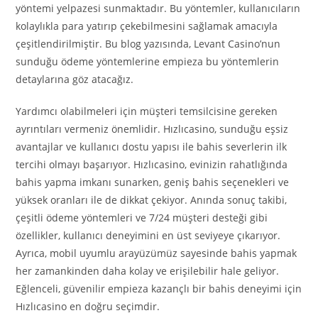
yöntemi yelpazesi sunmaktadır. Bu yöntemler, kullanıcıların
kolaylıkla para yatırıp çekebilmesini sağlamak amacıyla
çeşitlendirilmiştir. Bu blog yazısında, Levant Casino’nun
sunduğu ödeme yöntemlerine empieza bu yöntemlerin
detaylarına göz atacağız.
Yardımcı olabilmeleri için müşteri temsilcisine gereken
ayrıntıları vermeniz önemlidir. Hızlıcasino, sunduğu eşsiz
avantajlar ve kullanıcı dostu yapısı ile bahis severlerin ilk
tercihi olmayı başarıyor. Hızlıcasino, evinizin rahatlığında
bahis yapma imkanı sunarken, geniş bahis seçenekleri ve
yüksek oranları ile de dikkat çekiyor. Anında sonuç takibi,
çeşitli ödeme yöntemleri ve 7/24 müşteri desteği gibi
özellikler, kullanıcı deneyimini en üst seviyeye çıkarıyor.
Ayrıca, mobil uyumlu arayüzümüz sayesinde bahis yapmak
her zamankinden daha kolay ve erişilebilir hale geliyor.
Eğlenceli, güvenilir empieza kazançlı bir bahis deneyimi için
Hızlıcasino en doğru seçimdir.