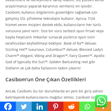
araştırmanızı yaparak kararınızı vermeniz en iyisidir.
Casibom, kullanıcı bilgilerinin güvenliğini sağlamak için
gelişmiş SSL şifreleme teknolojisi kullanır. Ayrıca, 7/24
hizmet veren müşteri destek ekibi, kullanıcıların her türlü
sorusuna yanıt verir. Size bir sürü serbest oyun fırsatı veya
başka heyecanlı imkanlar sunacak yüzlerce oyun sizin
tarafınızdan keşfedilmeyi bekliyor. Book of Ra™ deluxe,
Sizzling Hot™ luxurious, Columbus™ deluxe, Blessed Ladyʼs
Charm™ elegant, Viking and Dragon™, Fairy Queen™, Apollo
God of typically the Sun™, Golden Baitcasting reel gibi
Slotların ve çok daha fazlasının tadını çıkarın!
Casibom’un Öne Çıkan Özellikleri
Ancak, Casibom, bu tür durumlarda en yeni bir giriş adresi
belirleyerek kullanıcılarını mağdur etmez. Casibom Giriş
Adresi 2024, bu nedenle güncellenir empieza kullanıcılar
yeni adres üzerinden platforma erişmeye devam edebilir.