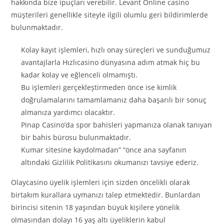
hakkında bize ipuçları verebilir. Levant Online casino
müşterileri genellikle siteyle ilgili olumlu geri bildirimlerde
bulunmaktadır.
Kolay kayıt işlemleri, hızlı onay süreçleri ve sunduğumuz
avantajlarla Hızlıcasino dünyasına adım atmak hiç bu
kadar kolay ve eğlenceli olmamıştı.
Bu işlemleri gerçekleştirmeden önce ise kimlik
doğrulamalarını tamamlamanız daha başarılı bir sonuç
almanıza yardımcı olacaktır.
Pinap Casino’da spor bahisleri yapmanıza olanak tanıyan
bir bahis bürosu bulunmaktadır.
Kumar sitesine kaydolmadan” “önce ana sayfanın
altındaki Gizlilik Politikasını okumanızı tavsiye ederiz.
Olaycasino üyelik işlemleri için sizden öncelikli olarak
birtakım kurallara uymanızı talep etmektedir. Bunlardan
birincisi sitenin 18 yaşından büyük kişilere yönelik
olmasından dolayı 16 yaş altı üyeliklerin kabul