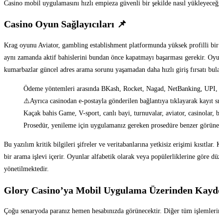
Casino mobil uygulamasını hızlı empieza güvenli bir şekilde nasıl yükleyeceği
Casino Oyun Sağlayıcıları 📌
Krag oyunu Aviator, gambling establishment platformunda yüksek profilli bir 
aynı zamanda aktif bahislerini bundan önce kapatmayı başarması gerekir. Oyunu
kumarbazlar güncel adres arama sorunu yaşamadan daha hızlı giriş fırsatı bula
Ödeme yöntemleri arasında BKash, Rocket, Nagad, NetBanking, UPI, Skri
⚠️Ayrıca casinodan e-postayla gönderilen bağlantıya tıklayarak kayıt sı
Kaçak bahis Game, V-sport, canlı bayi, turnuvalar, aviator, casinolar, 
Prosedür, yenileme için uygulamanız gereken prosedüre benzer görünece
Bu yazılım kritik bilgileri şifreler ve veritabanlarına yetkisiz erişimi kısıtl
bir arama işlevi içerir. Oyunlar alfabetik olarak veya popülerliklerine gör
yönetilmektedir.
Glory Casino’ya Mobil Uygulama Üzerinden Kayd
Çoğu senaryoda paranız hemen hesabınızda görünecektir. Diğer tüm işlemlerin 