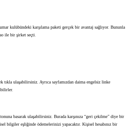
umar kulübündeki karşılama paketi gerçek bir avantaj sağlıyor. Bununla
 ile bir şirket seçti.
k tıkla ulaşabilirsiniz. Ayrıca sayfamızdan daima engelsiz linke
ilirler.
tonuna basarak ulaşabilirsiniz. Burada karşınıza “geri çekilme” diye bir
el bilgiler eşliğinde ödemelerinizi yapacaktır. Kişisel hesabınız bir