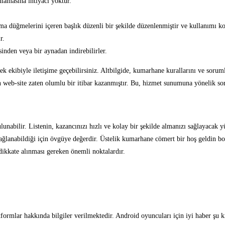
amasına ihtiyacı yoktur.
 düğmelerini içeren başlık düzenli bir şekilde düzenlenmiştir ve kullanımı ko
r.
inden veya bir aynadan indirebilirler.
ek ekibiyle iletişime geçebilirsiniz. Altbilgide, kumarhane kurallarını ve sorum
web-site zaten olumlu bir itibar kazanmıştır. Bu, hizmet sunumuna yönelik soru
nabilir. Listenin, kazancınızı hızlı ve kolay bir şekilde almanızı sağlayacak y
4 sağlanabildiği için övgüye değerdir. Üstelik kumarhane cömert bir hoş geldin 
dikkate alınması gereken önemli noktalardır.
tformlar hakkında bilgiler verilmektedir. Android oyuncuları için iyi haber şu