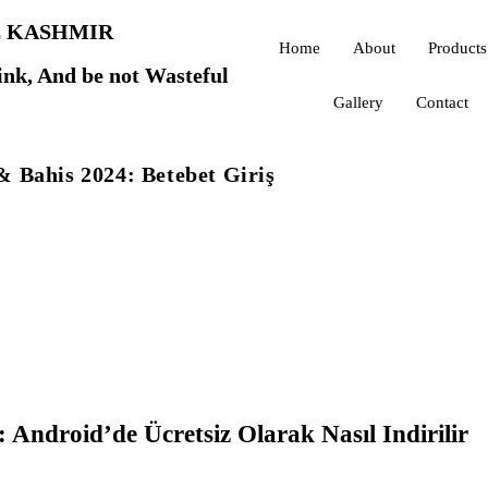
E KASHMIR
Home
About
Products
ink, And be not Wasteful
Gallery
Contact
 Bahis 2024: Betebet Giriş
 Android’de Ücretsiz Olarak Nasıl Indirilir