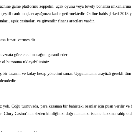
 machine game platformu zeppelin, uçak oyunu veya lovely bonanza imkanlarına tr
a çeşitli canlı maçları ayağınıza kadar getirmektedir. Online bahis şirketi 2018
arı, eşsiz casinoları ve güvenilir finans aracıları vardır.
ma fırsatı vermesidir.
evzuata göre ele alınacağını garanti eder.
ol butonuna tıklayabilirsiniz.
hoş bir tasarım ve kolay hesap yönetimi sunar. Uygulamanın arayüzü gerekli tüm
ndemdedir.
 yok. Çoğu turnuvada, para kazanan bir bahisteki oranlar için puan verilir ve b
çer. Glory Casino’nun sizden kimliğinizi doğrulamanızı isteme hakkına sahip old