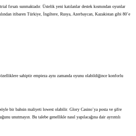
ial fırsatı sunmaktadır. Üstelik yeni katılanlar destek kısmından oyunlar
 yılından itibaren Türkiye, İngiltere, Rusya, Azerbaycan, Kazakistan gibi 80’e
 özelliklere sahiptir empieza aynı zamanda oyunu olabildiğince konforlu
öyle bir bahsin maliyeti lowest olabilir. Glory Casino’ya posta ve şifre
uğunu unutmayın. Bu talebe genellikle nasıl yapılacağına dair ayrıntılı