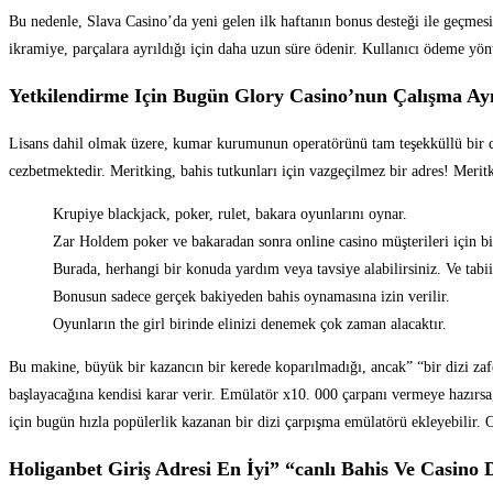
Bu nedenle, Slava Casino’da yeni gelen ilk haftanın bonus desteği ile geçmes
ikramiye, parçalara ayrıldığı için daha uzun süre ödenir. Kullanıcı ödeme yö
Yetkilendirme Için Bugün Glory Casino’nun Çalışma Ay
Lisans dahil olmak üzere, kumar kurumunun operatörünü tam teşekküllü bir de
cezbetmektedir. Meritking, bahis tutkunları için vazgeçilmez bir adres! Meritk
Krupiye blackjack, poker, rulet, bakara oyunlarını oynar.
Zar Holdem poker ve bakaradan sonra online casino müşterileri için b
Burada, herhangi bir konuda yardım veya tavsiye alabilirsiniz. Ve tabi
Bonusun sadece gerçek bakiyeden bahis oynamasına izin verilir.
Oyunların the girl birinde elinizi denemek çok zaman alacaktır.
Bu makine, büyük bir kazancın bir kerede koparılmadığı, ancak” “bir dizi z
başlayacağına kendisi karar verir. Emülatör x10. 000 çarpanı vermeye hazırsa
için bugün hızla popülerlik kazanan bir dizi çarpışma emülatörü ekleyebilir. O
Holiganbet Giriş Adresi En İyi” “canlı Bahis Ve Casino