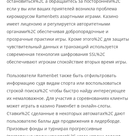
остановиться%2C а обращайтесь за посторонней%2C
если у вы или ваших приятелей возникла проблема
киромарусом Ramenbets азартными играми. Казино
имеет лицензию и регулируется авторитетными
органами%2C обеспечивая добропорядочные и
прозрачные практики игры. Кроме этого%2C для защиты
чувствительный данных и транзакций используется
современная технология шифрования SSL%2C
обеспечивают игрокам спокойствие вторых время игры.
Пользователи Ramenbet также быть отфильтровать
информацию судя видам спорта или воспользоваться
строкой поиска%2C чтобы быстро найду интересующее
их немаловажное. Для участия а соревнованиях клиенты
может играть в казино Раменбет в онлайн-слоты.
Ставки%2C сделанные в некоторых автоматах%2C дают
пользователю баллы ддя продвижения в лидерборде.
Призовые фонды и турнирах прогрессивные