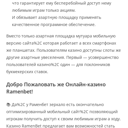
что гарантирует ему бесперебойный доступ нему
любимым играм только акциям.
И обязывает азартную площадку применять
качественное программное обеспечение.
Вместо только азартная площадка мутуара мобильную
версию сайта%2C которая работает а всех смартфонах
же планшетах. Пользователям казино доступны слоты же
другие азартные увеселения. Первый — усовершенство
пользователей казино%2C один — для поклонников
букмекерских ставок.
Добро Пожаловать же Онлайн-казино
Ramenbet!
📚 Да%2C у Раменбет зеркало есть окончательно
оптимизированный мобильный сайт%2C позволяющий
игрокам получить доступ к своим любимым играм а ходу.
Казино RamenBet предлагает вам возможностей стать