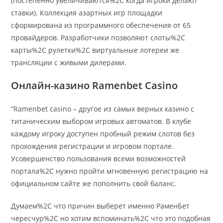
(постепенно увеличиваются%2C когда игроки делают
ставки). Коллекция азартных игр площадки
сформирована из программного обеспечения от 65
провайдеров. Разработчики позволяют слоты%2C
карты%2C рулетки%2C виртуальные лотереи же
трансляции с живыми дилерами.
Онлайн-казино Ramenbet Casino
“Ramenbet casino – другое из самых верных казино с
титаническим выбором игровых автоматов. В клубе
каждому игроку доступен пробный режим слотов без
прохождения регистрации и игровом портале.
Усовершенство пользования всеми возможностей
портала%2C нужно пройти мгновенную регистрацию на
официальном сайте же пополнить свой баланс.
Думаем%2C что причин выберет именно РаменБет
чересчур%2C но хотим вспоминать%2C что это подобная