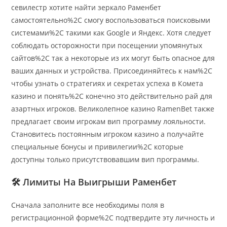
севилестр хотите найти зеркало Раменбет
самостоятельно%2C смогу воспользоваться поисковыми
системами%2C такими как Google и Яндекс. Хотя следует
соблюдать осторожности при посещении упомянутых
сайтов%2C так а некоторые из их могут быть опасное для
ваших данных и устройства. Присоединяйтесь к нам%2C
чтобы узнать о стратегиях и секретах успеха в Комета
казино и понять%2C конечно это действительно рай для
азартных игроков. Великолепное казино RamenBet также
предлагает своим игрокам вип программу лояльности.
Становитесь постоянным игроком казино а получайте
специальные бонусы и привилегии%2C которые
доступны только присутствовавшим вип программы.
🛠️ Лимиты На Выигрыши Раменбет
Сначала заполните все необходимы поля в
регистрационной форме%2C подтвердите эту личность и