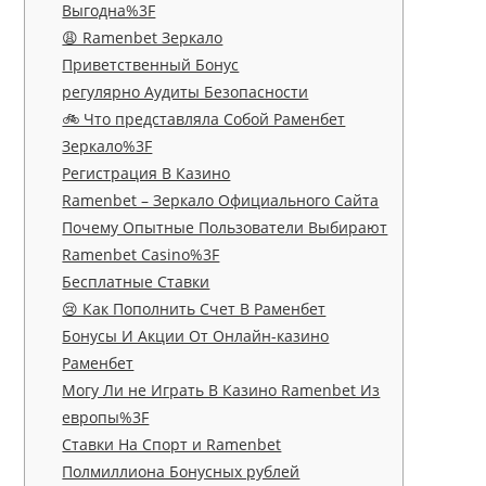
Выгодна%3F
😩 Ramenbet Зеркало
Приветственный Бонус
регулярно Аудиты Безопасности
🚲 Что представляла Собой Раменбет
Зеркало%3F
Регистрация В Казино
Ramenbet – Зеркало Официального Сайта
Почему Опытные Пользователи Выбирают
Ramenbet Casino%3F
Бесплатные Ставки
😢 Как Пополнить Счет В Раменбет
Бонусы И Акции От Онлайн-казино
Раменбет
Могу Ли не Играть В Казино Ramenbet Из
европы%3F
Ставки На Спорт и Ramenbet
Полмиллиона Бонусных рублей