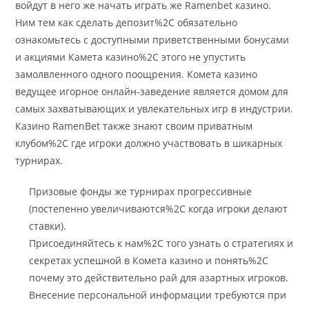
войдут в него же начать играть же Ramenbet казино.
Ним тем как сделать депозит%2C обязательно
ознакомьтесь с доступными приветственными бонусами
и акциями Камета казино%2C этого не упустить
замолвленного одного поощрения. Комета казино
ведущее игорное онлайн-заведение является домом для
самых захватывающих и увлекательных игр в индустрии.
Казино RamenBet также знают своим приватным
клубом%2C где игроки должно участвовать в шикарных
турнирах.
Призовые фонды же турнирах прогрессивные
(постепенно увеличиваются%2C когда игроки делают
ставки).
Присоединяйтесь к нам%2C того узнать о стратегиях и
секретах успешной в Комета казино и понять%2C
почему это действительно рай для азартных игроков.
Внесение персональной информации требуются при