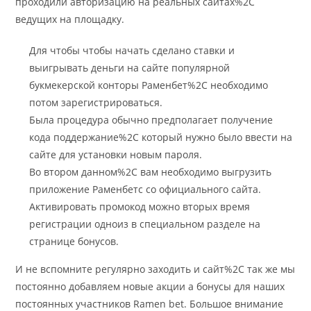
проходили авторизацию на реальных сайтах%2C
ведущих на площадку.
Для чтобы чтобы начать сделано ставки и
выигрывать деньги на сайте популярной
букмекерской конторы Раменбет%2C необходимо
потом зарегистрироваться.
Была процедура обычно предполагает получение
кода поддержание%2C который нужно было ввести на
сайте для установки новым пароля.
Во втором данном%2C вам необходимо выгрузить
приложение Раменбетс со официального сайта.
Активировать промокод можно вторых время
регистрации одноиз в специальном разделе на
странице бонусов.
И не вспомните регулярно заходить и сайт%2C так же мы
постоянно добавляем новые акции а бонусы для наших
постоянных участников Ramen bet. Большое внимание