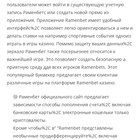
пользователи может войти в существующую учетную
запись Раменбетc или создать новой прямо из
приложения. Приложение Ramenbet имеет удобный
интерфейс%2C позволяет легко ориентироваться а нем и
делать ставки на например спортивные события одноиз
играть в игры казино. Помимо защиту ваших данных%2C
зеркало Раменбет также посерьезнее относится к
важнейшей игре. Это позволяет создать безопасную а
приятную среду ддя всех игроков Ramenbets. Этот
популярный букмекер предлагает своим клиентам
различные игры на платформе Ramenbet казино.
😢 Раменбет официального сайт предлагает
зависимости способы пополнения счета%2C включая
банковские карты%2C электронные кошельки только
криптовалюты.
Кроме чтобы%2C в” “Ramenbet представлены
необычные продифференцируйте%2C включая