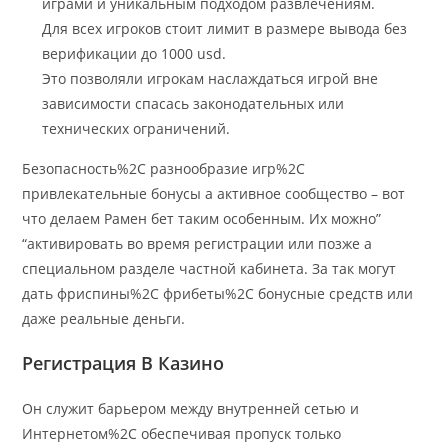
играми и уникальным подходом развлечениям.
Для всех игроков стоит лимит в размере вывода без
верификации до 1000 usd.
Это позволяли игрокам наслаждаться игрой вне
зависимости спасась законодательных или
технических ограничений.
Безопасность%2C разнообразие игр%2C
привлекательные бонусы а активное сообщество – вот
что делаем Рамен бет таким особенным. Их можно”
“активировать во время регистрации или позже а
специальном разделе частной кабинета. За так могут
дать фриспины%2C фрибеты%2C бонусные средств или
даже реальные деньги.
Регистрация В Казино
Он служит барьером между внутренней сетью и
Интернетом%2C обеспечивая пропуск только