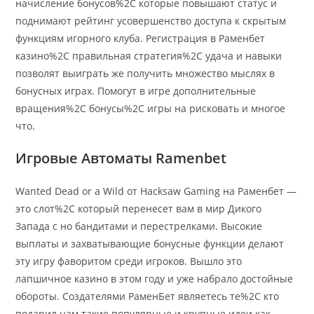
начисление бонусов%2C которые повышают статус и
поднимают рейтинг усовершенство доступа к скрытым
функциям игорного клуба. Регистрация в Раменбет
казино%2C правильная стратегия%2C удача и навыки
позволят выиграть же получить множество мыслях в
бонусных играх. Помогут в игре дополнительные
вращения%2C бонусы%2C игры на рисковать и многое
что.
Игровые Автоматы Ramenbet
Wanted Dead or a Wild от Hacksaw Gaming на Раменбет —
это слот%2C который перенесет вам в мир Дикого
Запада с но бандитами и перестрелками. Высокие
выплаты и захватывающие бонусные функции делают
эту игру фаворитом среди игроков. Вышло это
лапшичное казино в этом году и уже набрало достойные
обороты. Создателями РаменБет являетесь те%2C кто
подарил нам такие популярные и крупные идеи как