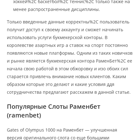
хоккей%2C баскетбол%2C теннис%2C только также на
менее распространенные дисциплины.
Только введенные данные корректны%2C пользователь
получит доступ к своему аккаунту и сможет начинать
использовать услуги букмекерской конторы. В
королевстве азартных игр а ставок на спорт постоянно
появляются новые платформы. Одним из таких новичков
и рынке является букмекерская контора РаменБет%2C ее
начала свою работой в этом обжоровку и изо обоих сил
старается привлечь внимание новых клиентов. Каким
образом которые это делают и какие условия ддя
сотрудничества предлагают расскажем в данной статье.
Популярные Слоты Раменбет
(ramenbet)
Gates of Olympus 1000 на Раменбет — улучшенная
версия оригинального слота со еще большими