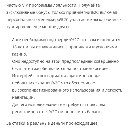
частью VIP программы лояльности. Получайте
эксклюзивные бонусы только привилегии%2C включая
персонального менеджера%2C участие же эксклюзивных
турнирах же еще многое другое.
А же необходимо подтвердил%2C что вам исполнится
18 лет и вы ознакомились с правилами и условиями
казино.
Оно недоступно на этой предпоследней совершенно
бесплатно же обновляется на постоянно основе.
Интерфейс этого варианта адаптирован для
небольших экранов%2C что обеспечивает
высокоприватизированного использования и легкость
навигации.
Для его использования не требуется полслова
регистрироваться%2C ни пополнять баланс.
За ставки а реальные деньги происходившее