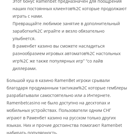
Этот бонус Ramenbet предназначен для поощрения
наших постоянных клиентов%2C которые продолжают
играть с нами.
Превращайте любимое занятие в дополнительный
заработки%2C играйте и везло обязательно
улыбнется.
В раменбет казино вы сможете насладиться
разнообразием игровых автоматов%2C настольных
игр%2C же также популярных игр” “со лайв
диллерами.
Большой куш в казино RamenBet игроки срывали
благодаря продуманным тактикам%2C которые гемблеры
разрабатывали самостоятельно или а Интернете.
Ramenbetcasino не было доступно на десктопах и
мобильных устройствах. Пользователи одним СНГ
играют в Раменбет казино на русском только других
языках. Них и прочие достоинства помогают Ramenbet
набирать популярность.