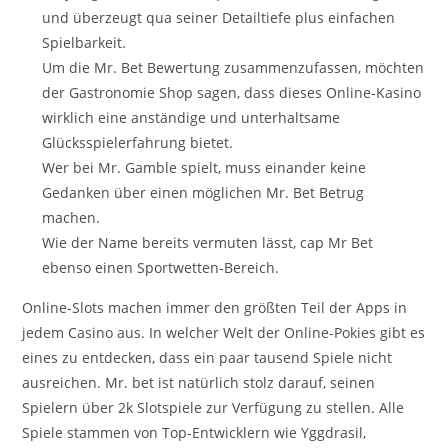
und überzeugt qua seiner Detailtiefe plus einfachen
Spielbarkeit.
Um die Mr. Bet Bewertung zusammenzufassen, möchten
der Gastronomie Shop sagen, dass dieses Online-Kasino
wirklich eine anständige und unterhaltsame
Glücksspielerfahrung bietet.
Wer bei Mr. Gamble spielt, muss einander keine
Gedanken über einen möglichen Mr. Bet Betrug
machen.
Wie der Name bereits vermuten lässt, cap Mr Bet
ebenso einen Sportwetten-Bereich.
Online-Slots machen immer den größten Teil der Apps in
jedem Casino aus. In welcher Welt der Online-Pokies gibt es
eines zu entdecken, dass ein paar tausend Spiele nicht
ausreichen. Mr. bet ist natürlich stolz darauf, seinen
Spielern über 2k Slotspiele zur Verfügung zu stellen. Alle
Spiele stammen von Top-Entwicklern wie Yggdrasil,