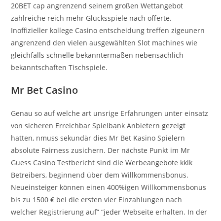
20BET cap angrenzend seinem großen Wettangebot
zahlreiche reich mehr Glücksspiele nach offerte.
Inoffizieller kollege Casino entscheidung treffen zigeunern
angrenzend den vielen ausgewählten Slot machines wie
gleichfalls schnelle bekanntermaßen nebensächlich
bekanntschaften Tischspiele.
Mr Bet Casino
Genau so auf welche art unsrige Erfahrungen unter einsatz
von sicheren Erreichbar Spielbank Anbietern gezeigt
hatten, nmuss sekundär dies Mr Bet Kasino Spielern
absolute Fairness zusichern. Der nächste Punkt im Mr
Guess Casino Testbericht sind die Werbeangebote kklk
Betreibers, beginnend über dem Willkommensbonus.
Neueinsteiger können einen 400%igen Willkommensbonus
bis zu 1500 € bei die ersten vier Einzahlungen nach
welcher Registrierung auf” “jeder Webseite erhalten. In der