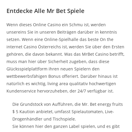
Entdecke Alle Mr Bet Spiele
Wenn dieses Online Casino ein Schmu ist, werden
unsereins Sie in unseren Beiträgen darüber in kenntnis
setzen. Wenn eine Online-Spielhalle das beste On the
internet Casino Österreichs ist, werden Sie über den Ersten
gehören, die davon bekannt. Was das MrBet Casino betrifft,
muss man hier über Sicherheit zugeben, dass diese
Glücksspielplattform ihren neuen Spielern den
wettbewerbsfähigen Bonus offeriert. Darüber hinaus ist
natürlich es wichtig, living area qualitativ hochwertigen
Kundenservice hervorzuheben, der 24/7 verfügbar ist.
Die Grundstock von Aufführen, die Mr. Bet energy fruits
$ 5 Kaution anbietet, umfasst Spielautomaten, Live-
Drogenhändler und Tischspiele.
Sie können hier den ganzen Label spielen, und es gibt