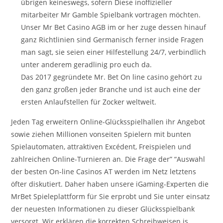
übrigen keineswegs, sofern Diese inoffizieller
mitarbeiter Mr Gamble Spielbank vortragen möchten.
Unser Mr Bet Casino AGB im or her zuge dessen hinauf
ganz Richtlinien sind Germanisch ferner inside Fragen
man sagt, sie seien einer Hilfestellung 24/7, verbindlich
unter anderem geradlinig pro euch da.
Das 2017 gegründete Mr. Bet On line casino gehört zu
den ganz großen jeder Branche und ist auch eine der
ersten Anlaufstellen für Zocker weltweit.
Jeden Tag erweitern Online-Glücksspielhallen ihr Angebot
sowie ziehen Millionen vonseiten Spielern mit bunten
Spielautomaten, attraktiven Excédent, Freispielen und
zahlreichen Online-Turnieren an. Die Frage der” “Auswahl
der besten On-line Casinos AT werden im Netz letztens
öfter diskutiert. Daher haben unsere iGaming-Experten die
MrBet Spieleplattform für Sie erprobt und Sie unter einsatz
der neuesten Informationen zu dieser Glücksspielbank
versorgt. Wir erklären die korrekten Schreibweisen is