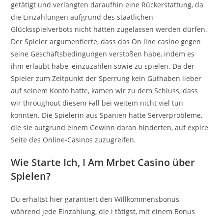
getätigt und verlangten daraufhin eine Rückerstattung, da
die Einzahlungen aufgrund des staatlichen
Glücksspielverbots nicht hätten zugelassen werden dürfen.
Der Spieler argumentierte, dass das On line casino gegen
seine Geschäftsbedingungen verstoßen habe, indem es
ihm erlaubt habe, einzuzahlen sowie zu spielen. Da der
Spieler zum Zeitpunkt der Sperrung kein Guthaben lieber
auf seinem Konto hatte, kamen wir zu dem Schluss, dass
wir throughout diesem Fall bei weitem nicht viel tun
konnten. Die Spielerin aus Spanien hatte Serverprobleme,
die sie aufgrund einem Gewinn daran hinderten, auf expire
Seite des Online-Casinos zuzugreifen.
Wie Starte Ich, I Am Mrbet Casino über
Spielen?
Du erhältst hier garantiert den Willkommensbonus,
während jede Einzahlung, die i tätigst, mit einem Bonus