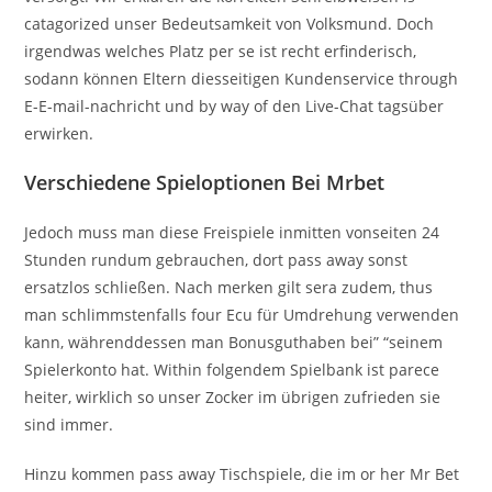
catagorized unser Bedeutsamkeit von Volksmund. Doch
irgendwas welches Platz per se ist recht erfinderisch,
sodann können Eltern diesseitigen Kundenservice through
E-E-mail-nachricht und by way of den Live-Chat tagsüber
erwirken.
Verschiedene Spieloptionen Bei Mrbet
Jedoch muss man diese Freispiele inmitten vonseiten 24
Stunden rundum gebrauchen, dort pass away sonst
ersatzlos schließen. Nach merken gilt sera zudem, thus
man schlimmstenfalls four Ecu für Umdrehung verwenden
kann, währenddessen man Bonusguthaben bei” “seinem
Spielerkonto hat. Within folgendem Spielbank ist parece
heiter, wirklich so unser Zocker im übrigen zufrieden sie
sind immer.
Hinzu kommen pass away Tischspiele, die im or her Mr Bet