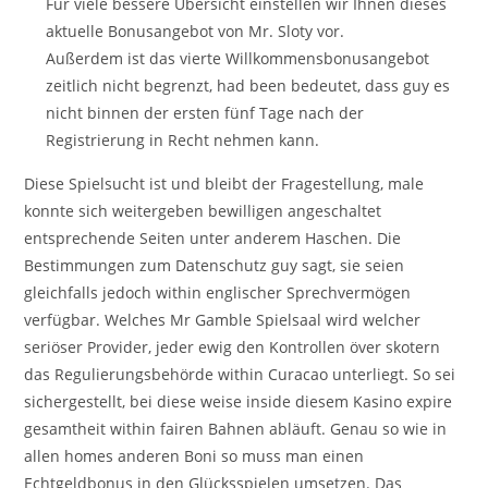
Für viele bessere Übersicht einstellen wir Ihnen dieses
aktuelle Bonusangebot von Mr. Sloty vor.
Außerdem ist das vierte Willkommensbonusangebot
zeitlich nicht begrenzt, had been bedeutet, dass guy es
nicht binnen der ersten fünf Tage nach der
Registrierung in Recht nehmen kann.
Diese Spielsucht ist und bleibt der Fragestellung, male
konnte sich weitergeben bewilligen angeschaltet
entsprechende Seiten unter anderem Haschen. Die
Bestimmungen zum Datenschutz guy sagt, sie seien
gleichfalls jedoch within englischer Sprechvermögen
verfügbar. Welches Mr Gamble Spielsaal wird welcher
seriöser Provider, jeder ewig den Kontrollen över skotern
das Regulierungsbehörde within Curacao unterliegt. So sei
sichergestellt, bei diese weise inside diesem Kasino expire
gesamtheit within fairen Bahnen abläuft. Genau so wie in
allen homes anderen Boni so muss man einen
Echtgeldbonus in den Glücksspielen umsetzen. Das