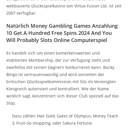
webbasierte Glücksspielkasino von Virtue Fusion Ltd. ist seit
2007 verfügbar.
Natürlich Money Gambling Games Anzahlung
10 Get A Hundred Free Spins 2024 And You
Will Probably Slots Online Computerspiel
Es handelt sich um einen bemerkenswerten und
etablierten Membership, der zur Verfügung steht und
zweifellos mit seinen Gegnern konkurrieren kann. Bucky
Bingo ist vertrauenswürdig und wird vonseiten der
britischen Glücksspielkommission mit Sitz im Vereinigten
Königreich autorisiert und kontrolliert. Wie der Name
wirklich sagt, konzentriert sich dieser Club speziell auf das
Stop.
Dazu zählen Hair Gold, Gates of Olympus, Money Teach
3, Fruit Go shopping, oder Sakura Fortune.