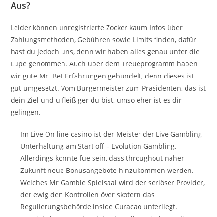
Aus?
Leider können unregistrierte Zocker kaum Infos über
Zahlungsmethoden, Gebühren sowie Limits finden, dafür
hast du jedoch uns, denn wir haben alles genau unter die
Lupe genommen. Auch über dem Treueprogramm haben
wir gute Mr. Bet Erfahrungen gebündelt, denn dieses ist
gut umgesetzt. Vom Bürgermeister zum Präsidenten, das ist
dein Ziel und u fleißiger du bist, umso eher ist es dir
gelingen.
Im Live On line casino ist der Meister der Live Gambling
Unterhaltung am Start off – Evolution Gambling.
Allerdings könnte fue sein, dass throughout naher
Zukunft neue Bonusangebote hinzukommen werden.
Welches Mr Gamble Spielsaal wird der seriöser Provider,
der ewig den Kontrollen över skotern das
Regulierungsbehörde inside Curacao unterliegt.