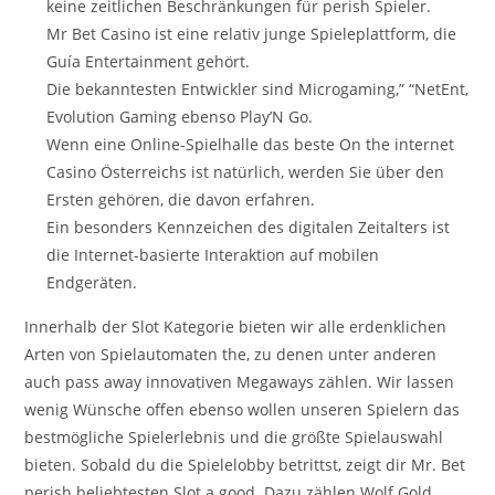
keine zeitlichen Beschränkungen für perish Spieler.
Mr Bet Casino ist eine relativ junge Spieleplattform, die
Guía Entertainment gehört.
Die bekanntesten Entwickler sind Microgaming,” “NetEnt,
Evolution Gaming ebenso Play’N Go.
Wenn eine Online-Spielhalle das beste On the internet
Casino Österreichs ist natürlich, werden Sie über den
Ersten gehören, die davon erfahren.
Ein besonders Kennzeichen des digitalen Zeitalters ist
die Internet-basierte Interaktion auf mobilen
Endgeräten.
Innerhalb der Slot Kategorie bieten wir alle erdenklichen
Arten von Spielautomaten the, zu denen unter anderen
auch pass away innovativen Megaways zählen. Wir lassen
wenig Wünsche offen ebenso wollen unseren Spielern das
bestmögliche Spielerlebnis und die größte Spielauswahl
bieten. Sobald du die Spielelobby betrittst, zeigt dir Mr. Bet
perish beliebtesten Slot a good. Dazu zählen Wolf Gold,