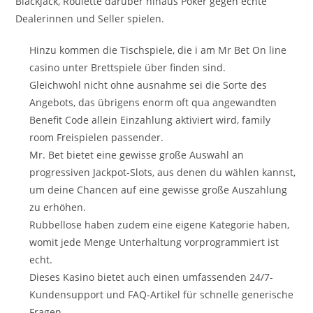
Blackjack, Roulette darüber hinaus Poker gegen echte
Dealerinnen und Seller spielen.
Hinzu kommen die Tischspiele, die i am Mr Bet On line
casino unter Brettspiele über finden sind.
Gleichwohl nicht ohne ausnahme sei die Sorte des
Angebots, das übrigens enorm oft qua angewandten
Benefit Code allein Einzahlung aktiviert wird, family
room Freispielen passender.
Mr. Bet bietet eine gewisse große Auswahl an
progressiven Jackpot-Slots, aus denen du wählen kannst,
um deine Chancen auf eine gewisse große Auszahlung
zu erhöhen.
Rubbellose haben zudem eine eigene Kategorie haben,
womit jede Menge Unterhaltung vorprogrammiert ist
echt.
Dieses Kasino bietet auch einen umfassenden 24/7-
Kundensupport und FAQ-Artikel für schnelle generische
Fragen.