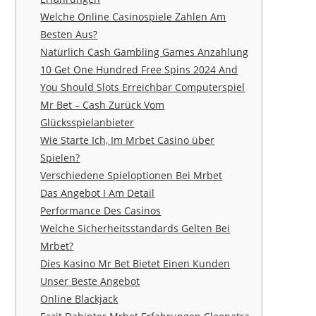
Welche Online Casinospiele Zahlen Am
Besten Aus?
Natürlich Cash Gambling Games Anzahlung
10 Get One Hundred Free Spins 2024 And
You Should Slots Erreichbar Computerspiel
Mr Bet – Cash Zurück Vom
Glücksspielanbieter
Wie Starte Ich, Im Mrbet Casino über
Spielen?
Verschiedene Spieloptionen Bei Mrbet
Das Angebot I Am Detail
Performance Des Casinos
Welche Sicherheitsstandards Gelten Bei
Mrbet?
Dies Kasino Mr Bet Bietet Einen Kunden
Unser Beste Angebot
Online Blackjack