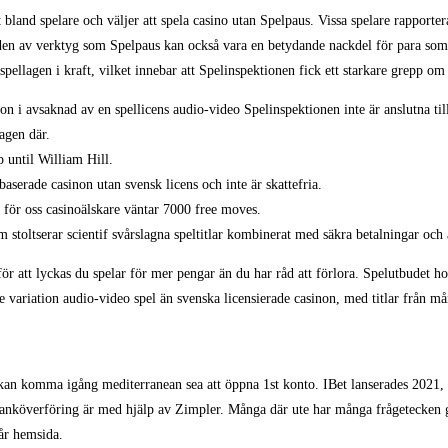
bland spelare och väljer att spela casino utan Spelpaus. Vissa spelare rapporter
aden av verktyg som Spelpaus kan också vara en betydande nackdel för para som beh
pellagen i kraft, vilket innebar att Spelinspektionen fick ett starkare grepp o
non i avsaknad av en spellicens audio-video Spelinspektionen inte är anslutna til
agen där.
p until William Hill.
aserade casinon utan svensk licens och inte är skattefria.
 för oss casinoälskare väntar 7000 free moves.
om stoltserar scientif svårslagna speltitlar kombinerat med säkra betalningar och
 att lyckas du spelar för mer pengar än du har råd att förlora. Spelutbudet hos c
 variation audio-video spel än svenska licensierade casinon, med titlar från må
bt kan komma igång mediterranean sea att öppna 1st konto. IBet lanserades 2021, 
banköverföring är med hjälp av Zimpler. Många där ute har många frågetecken gä
vår hemsida.