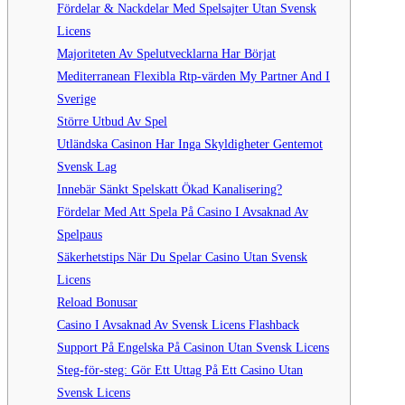
Fördelar & Nackdelar Med Spelsajter Utan Svensk
Licens
Majoriteten Av Spelutvecklarna Har Börjat
Mediterranean Flexibla Rtp-värden My Partner And I
Sverige
Större Utbud Av Spel
Utländska Casinon Har Inga Skyldigheter Gentemot
Svensk Lag
Innebär Sänkt Spelskatt Ökad Kanalisering?
Fördelar Med Att Spela På Casino I Avsaknad Av
Spelpaus
Säkerhetstips När Du Spelar Casino Utan Svensk
Licens
Reload Bonusar
Casino I Avsaknad Av Svensk Licens Flashback
Support På Engelska På Casinon Utan Svensk Licens
Steg-för-steg: Gör Ett Uttag På Ett Casino Utan
Svensk Licens