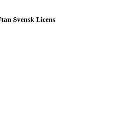
Utan Svensk Licens