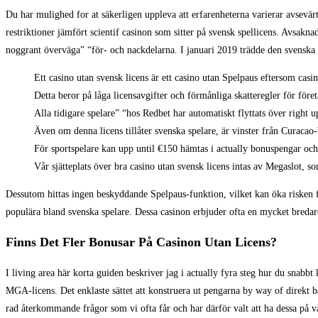
Du har mulighed for at säkerligen uppleva att erfarenheterna varierar avsevärt 
restriktioner jämfört scientif casinon som sitter på svensk spellicens. Avsakn
noggrant överväga” “för- och nackdelarna. I januari 2019 trädde den svenska s
Ett casino utan svensk licens är ett casino utan Spelpaus eftersom casi
Detta beror på låga licensavgifter och förmånliga skatteregler för föret
Alla tidigare spelare” “hos Redbet har automatiskt flyttats över right u
Även om denna licens tillåter svenska spelare, är vinster från Curacao-b
För sportspelare kan upp until €150 hämtas i actually bonuspengar och
Vår sjätteplats över bra casino utan svensk licens intas av Megaslot, s
Dessutom hittas ingen beskyddande Spelpaus-funktion, vilket kan öka risken för
populära bland svenska spelare. Dessa casinon erbjuder ofta en mycket bredare
Finns Det Fler Bonusar På Casinon Utan Licens?
I living area här korta guiden beskriver jag i actually fyra steg hur du snab
MGA-licens. Det enklaste sättet att konstruera ut pengarna by way of direkt 
rad återkommande frågor som vi ofta får och har därför valt att ha dessa på 