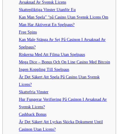
Avsaknad Av Svensk Licens
Skattepliktiga Vinster Utanför Eu
Kan Man Spela” “på Casino Utan Svensk Licens Om
Man Har Aktiverat En Spelpaus?
Free Spins
Kan Male Stänga Av Sej På Casinon I Avsaknad Av
Spelpaus?
Riskerna Med Att Filma Utan Spelpaus
Mega Dice – Bonus Och On Line Casino Med Bitcoin
Ingen Koppling Till Spelpaus
Är Det Säkert Att Spela På Casino Utan Svensk
Licens?
Skattefria Vinster
Hur Fungerar Verifiering På Casinon I Avsaknad Av
Svensk Licens?
Cashback Bonus
Är Det Säkert Att Lyckas Skicka Dokument Until
Casinon Utan Licens?