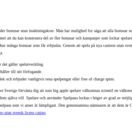
der bonusar utan insättningskrav. Man har mulighed for säga att alla bonusar so
t att du kan konstruera del av fler bonusar och kampanjer som lockar spelare ti
å hur många bonusar som får erbjudas. Genom att spela på nya casinon utan sven
a.
 det gäller spelutveckling.
åller till sitt förfogande.
lek och erbjuder vanligtvis rena spelpengar eller free of charge spins.
we Sverige förvänta dig att som big apple spelare välkomnas scientif en välkomst
om dom själva vill. Spelare och använder Spelpaus lockas i högre av grad av möj
Spelpaus som vi anser är lämpligast. Den gemensamma nämnaren är att dem är Cu
no utan svensk licens casino
.