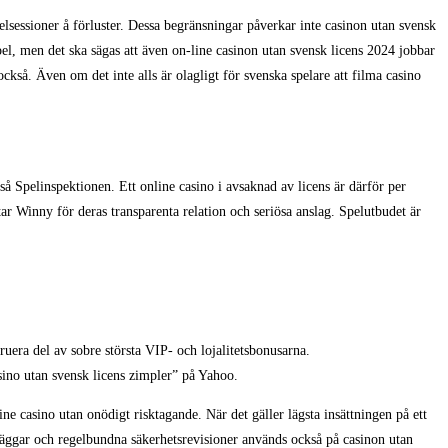
elsessioner å förluster. Dessa begränsningar påverkar inte casinon utan svensk
el, men det ska sägas att även on-line casinon utan svensk licens 2024 jobbar
ckså. Även om det inte alls är olagligt för svenska spelare att filma casino
tså Spelinspektionen. Ett online casino i avsaknad av licens är därför per
ar Winny för deras transparenta relation och seriösa anslag. Spelutbudet är
era del av sobre största VIP- och lojalitetsbonusarna.
asino utan svensk licens zimpler” på Yahoo.
e casino utan onödigt risktagande. När det gäller lägsta insättningen på ett
äggar och regelbundna säkerhetsrevisioner används också på casinon utan