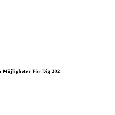
 Möjligheter För Dig 202