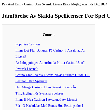
Pay And Enjoy Casino Utan Svensk Licens Bästa Möjligheter För Dig 2024
Jämförelse Av Skilda Spellicenser För Spel 
Content
Populära Casinon
Finns Det Fler Bonusar På Casinon I Avsaknad Av
Licens?
Är Inloggningen Annorlunda På 1st Casino Utan”
“svensk Licens?
Casino Utan Svensk Licens 2024: Durante Guide Till
Casinon Utan Spelpaus
Hur Många Casinon Utan Svensk Licens Är
Tillgängliga För Svenska Spelare?
Finns E Nya Casinon I Avsaknad Av Licens?
För- O Nackdelar Med Bonus Hos Bettingsidor I