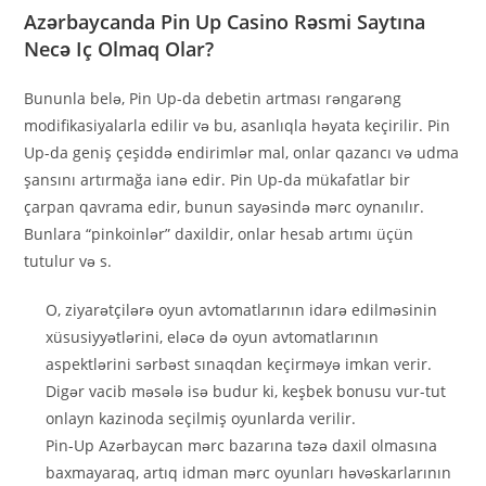
Azərbaycanda Pin Up Casino Rəsmi Saytına
Necə Iç Olmaq Olar?
Bununla belə, Pin Up-da debetin artması rəngarəng
modifikasiyalarla edilir və bu, asanlıqla həyata keçirilir. Pin
Up-da geniş çeşiddə endirimlər mal, onlar qazancı və udma
şansını artırmağa ianə edir. Pin Up-da mükafatlar bir
çarpan qavrama edir, bunun sayəsində mərc oynanılır.
Bunlara “pinkoinlər” daxildir, onlar hesab artımı üçün
tutulur və s.
O, ziyarətçilərə oyun avtomatlarının idarə edilməsinin
xüsusiyyətlərini, eləcə də oyun avtomatlarının
aspektlərini sərbəst sınaqdan keçirməyə imkan verir.
Digər vacib məsələ isə budur ki, keşbek bonusu vur-tut
onlayn kazinoda seçilmiş oyunlarda verilir.
Pin-Up Azərbaycan mərc bazarına təzə daxil olmasına
baxmayaraq, artıq idman mərc oyunları həvəskarlarının