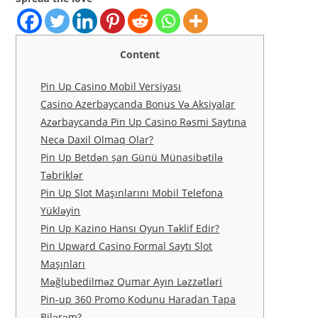
Content
Pin Up Casino Mobil Versiyası
Casino Azerbaycanda Bonus Və Aksiyalar
Azərbaycanda Pin Up Casino Rəsmi Saytına
Necə Daxil Olmaq Olar?
Pin Up Betdən şan Günü Münasibətilə
Təbriklər
Pin Up Slot Maşınlarını Mobil Telefona
Yükləyin
Pin Up Kazino Hansı Oyun Təklif Edir?
Pin Upward Casino Formal Saytı Slot
Maşınları
Məğlubedilməz Qumar Ayın Ləzzətləri
Pin-up 360 Promo Kodunu Haradan Tapa
Bilərəm?