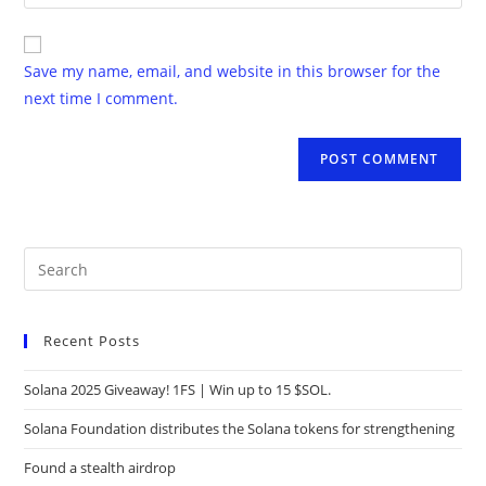
Save my name, email, and website in this browser for the
next time I comment.
Recent Posts
Solana 2025 Giveaway! 1FS | Win up to 15 $SOL.
Solana Foundation distributes the Solana tokens for strengthening
Found a stealth airdrop