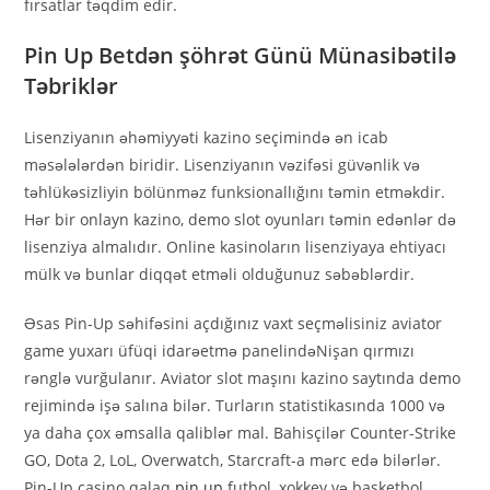
fırsatlar təqdim edir.
Pin Up Betdən şöhrət Günü Münasibətilə
Təbriklər
Lisenziyanın əhəmiyyəti kazino seçimində ən icab
məsələlərdən biridir. Lisenziyanın vəzifəsi güvənlik və
təhlükəsizliyin bölünməz funksionallığını təmin etməkdir.
Hər bir onlayn kazino, demo slot oyunları təmin edənlər də
lisenziya almalıdır. Online kasinoların lisenziyaya ehtiyacı
mülk və bunlar diqqət etməli olduğunuz səbəblərdir.
Əsas Pin-Up səhifəsini açdığınız vaxt seçməlisiniz aviator
game yuxarı üfüqi idarəetmə panelindəNişan qırmızı
rənglə vurğulanır. Aviator slot maşını kazino saytında demo
rejimində işə salına bilər. Turların statistikasında 1000 və
ya daha çox əmsalla qaliblər mal. Bahisçilər Counter-Strike
GO, Dota 2, LoL, Overwatch, Starcraft-a mərc edə bilərlər.
Pin-Up casino qalaq
pin up
futbol, ​​xokkey və basketbol