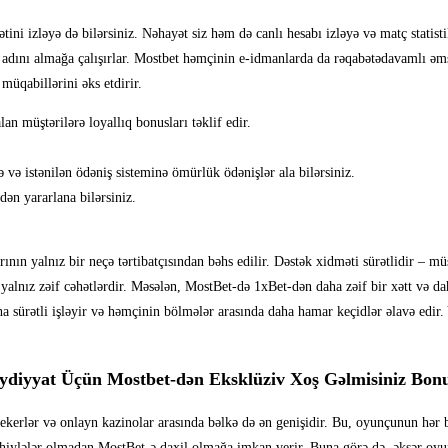
ni izləyə də bilərsiniz. Nəhayət siz həm də canlı hesabı izləyə və matç statist
ı adını almağa çalışırlar. Mostbet həmçinin e-idmanlarda da rəqabətədavamlı əmsa
müqabillərini əks etdirir.
 müştərilərə loyallıq bonusları təklif edir.
 və istənilən ödəniş sisteminə ömürlük ödənişlər ala bilərsiniz.
dən yararlana bilərsiniz.
ın yalnız bir neçə tərtibatçısından bəhs edilir. Dəstək xidməti sürətlidir – mü
ə yalnız zəif cəhətlərdir. Məsələn, MostBet-də 1xBet-dən daha zəif bir xətt və
a sürətli işləyir və həmçinin bölmələr arasında daha hamar keçidlər əlavə edi
Qeydiyyat Üçün Mostbet-dən Eksklüziv Xoş Gəlmisiniz Bon
erlər və onlayn kazinolar arasında bəlkə də ən genişidir. Bu, oyunçunun hər bi
 hiylələr olmadan MostBet-ə daxil olmağa imkan verir. Buna görə də, əksər oyu