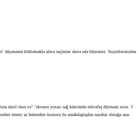
’ düyməsini klikləməklə əlavə seçimlər əlavə edə bilərsiniz. Seçimlərinizdən
ytına daxil olun və” “ekranın yuxarı sağ küncündə müvafiq düyməni sıxın. 3
 Mostbet ninety az bukmeker kontoru ilə əməkdaşlıqdan narahat olmağa əsas