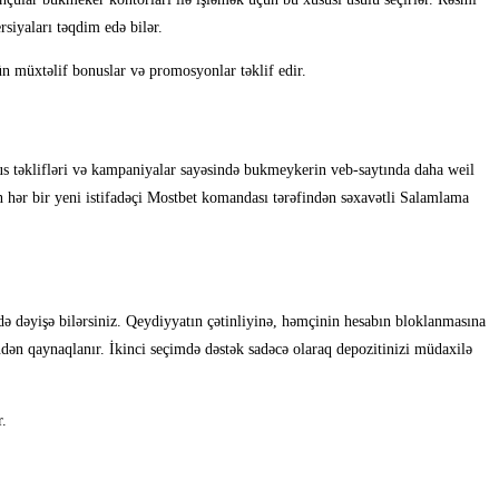
siyaları təqdim edə bilər.
müxtəlif bonuslar və promosyonlar təklif edir.
us təklifləri və kampaniyalar sayəsində bukmeykerin veb-saytında daha weil
an hər bir yeni istifadəçi Mostbet komandası tərəfindən səxavətli Salamlama
də dəyişə bilərsiniz. Qeydiyyatın çətinliyinə, həmçinin hesabın bloklanmasına
dən qaynaqlanır. İkinci seçimdə dəstək sadəcə olaraq depozitinizi müdaxilə
r.