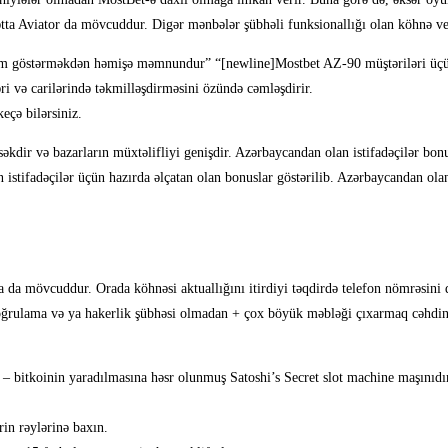
tta Aviator da mövcuddur. Digər mənbələr şübhəli funksionallığı olan köhnə ver
ım göstərməkdən həmişə məmnundur” “[newline]Mostbet AZ-90 müştəriləri üçün 
ri və carilərində təkmilləşdirməsini özündə cəmləşdirir.
eçə bilərsiniz.
dir və bazarların müxtəlifliyi genişdir. Azərbaycandan olan istifadəçilər bon
an istifadəçilər üçün hazırda əlçatan olan bonuslar göstərilib. Azərbaycandan ol
a da mövcuddur. Orada köhnəsi aktuallığını itirdiyi təqdirdə telefon nömrəsini 
 doğrulama və ya hakerlik şübhəsi olmadan + çox böyük məbləği çıxarmaq cəhdin
 – bitkoinin yaradılmasına həsr olunmuş Satoshi’s Secret slot machine maşınıdı
rin rəylərinə baxın.