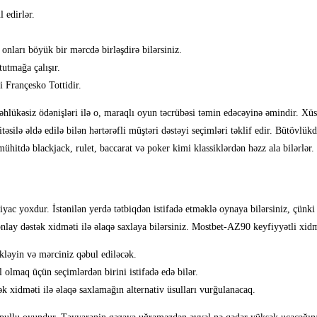
 edirlər.
 onları böyük bir mərcdə birləşdirə bilərsiniz.
utmağa çalışır.
i Françesko Tottidir.
 təhlükəsiz ödənişləri ilə o, maraqlı oyun təcrübəsi təmin edəcəyinə əmindir. 
sitəsilə əldə edilə bilən hərtərəfli müştəri dəstəyi seçimləri təklif edir. Bütö
ühitdə blackjack, rulet, baccarat və poker kimi klassiklərdən həzz ala bilərlər.
ac yoxdur. İstənilən yerdə tətbiqdən istifadə etməklə oynaya bilərsiniz, çünki 
nlay dəstək xidməti ilə əlaqə saxlaya bilərsiniz. Mostbet-AZ90 keyfiyyətli xidm
kləyin və mərciniz qəbul ediləcək.
 olmaq üçün seçimlərdən birini istifadə edə bilər.
k xidməti ilə əlaqə saxlamağın alternativ üsulları vurğulanacaq.