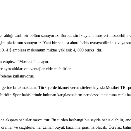
 aldığı canlı bir bölüm sunuyoruz. Burada sürükleyici atmosferi hissedebilir ve 
ğişim platformu sunuyoruz. Yani bir sonuca ahora bahis oynayabilirsiniz veya son
k 0. 4 $ empieza maksimum miktar yaklaşık 4, 000 bucks ‘dır.
n empieza “Mostbet “i arayın.
 ayrıcalıklar ve avantajlar elde edebilirler.
freleme kullanıyoruz.
i geride bırakmaktadır. Türkiye’de hizmet veren sitelere kıyasla Mostbet TR s
iridir. Spor bahislerinde bulunan karşılaşmaların neredeyse tamamına canlı ba
de ekspres bahisler mevcuttur. Bu türden herhangi bir sayıda bahis olabilir, an
i oranlar ve çizgilerle, her zaman büyük kazanma şansınız olacak. Ücretsiz bahi