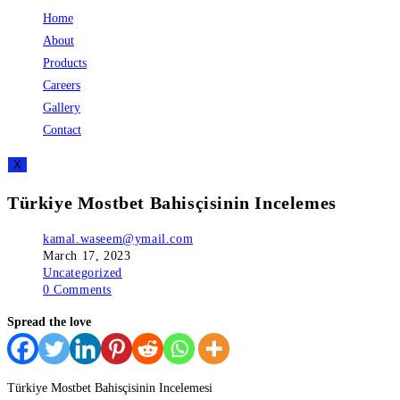
Home
About
Products
Careers
Gallery
Contact
X
Türkiye Mostbet Bahisçisinin Incelemes
Post
kamal.waseem@ymail.com
author:
Post
March 17, 2023
published:
Post
Uncategorized
category:
Post
0 Comments
comments:
Spread the love
Türkiye Mostbet Bahisçisinin Incelemesi