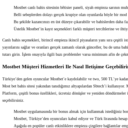
Mostbet canlı bahis sitesinin bêtisier paneli, siyah empieza sarının 
Belli sebeplerden dolayı gerçek krupiye olan oyunlarda böyle bir mod y
Bu şekilde kazancınızı en üst düzeye çıkarabilir ve bahislerden daha faz
Üstelik Mostbet’in kayıt seçenekleri farklı müşteri tercihlerine ve ihtiy
Canlı bahis seçenekleri, birincil empieza ikincil piyasaların yanı sıra çeşitli
yayınlarını sağlar ve oranları gerçek zamanlı olarak günceller, bu de uma b
tutarı girin. İşlem onayıyla ilgili bazı problemler varsa minimum afin de çekm
Mostbet Müşteri Hizmetleri Ile Nasıl Iletişime Geçebilir
Türkiye’den gelen oyuncular Mostbet’e kaydolabilir ve two, 500 TL’ye kadar 
Most bet bahis sitesi yakından tanıdığımız altyapılardan Sbtech’i kullanıyor. 
Platform, çeşitli bonus özellikleri, ücretsiz dönüşler ve yeniden döndürmeler
seçebilirsiniz.
Mostbet uygulamasında bir bonus almak için kullanmak istediğiniz bonus
Mostbet, Türkiye’den oyuncuları kabul ediyor ve Türk lirasında hesa
Aşağıda en popüler canlı etkinliklere empieza çizgilere bağlantılar em