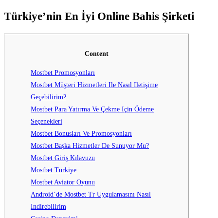
Türkiye’nin En İyi Online Bahis Şirketi
Content
Mostbet Promosyonları
Mostbet Müşteri Hizmetleri Ile Nasıl Iletişime
Geçebilirim?
Mostbet Para Yatırma Ve Çekme Için Ödeme
Seçenekleri
Mostbet Bonusları Ve Promosyonları
Mostbet Başka Hizmetler De Sunuyor Mu?
Mostbet Giriş Kılavuzu
Mostbet Türkiye
Mostbet Aviator Oyunu
Android’de Mostbet Tr Uygulamasını Nasıl
Indirebilirim