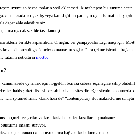
muhteşem uyumuna beyaz tonların weil eklenmesi ile muhteşem bir sunuma hazır.
oktur – orada her çekiliş veya kart dağıtımı para için oyun formatında yapılır.
la değer elde edebilirsiniz.
açlarına uyacak şekilde tasarlanmıştır.
 istatistiklerle birlikte kapsamlıdır. Örneğin, bir Şampiyonlar Ligi maçı için, M
ahis koymada önemli gecikmeler olmamasını sağlar. Para çekme işlemini başlatm
e tutarını netleştirin
mostbet
.
im?
kumarhanede oynamak için hoşgeldin bonusu cabeza seçeneğine sahip olabilirler
Mostbet bahis şirketi lisanslı ve sah bir bahis sitesidir, eğer sitenin hakkımızd
 ile hem sprained ankle klasik hem de” “contemporary slot makinelerine sahiptir
u seçmeli ve şartlar ve koşullarda belirtilen koşullara uymalısınız.
p oluşturma imkânı sunuyor.
pieza en çok aranan casino oyunlarına bağlantılar bulunmaktadır.