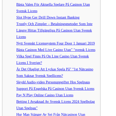
Bästa Valen För Aktuella Spelare På Casinon Utan
Svensk Licens
Slot Hype Ger Drill Down Instant Banking
Trustly Och Zimpler – Betalningsmetoder Som Inte
Längre Hittas Tillgängliga På Casinon Utan Svensk
Licens
Nytt Svenskt Licenssystem Four Door 1 Januari 2019
Bästa Casinon Med Live Casino Utan” “svensk Licens
Vilka Spel Finns På On Line Casino Utan Svensk
Licens I Sverige?
Är Det Olagligt Att Lyckas Spela På” “1st Nätcasino
Som Saknar Svensk Spellicens?
Skydd Audio-video Personuppgifter Hos Spelpaus
Support På Engelska På Casinon Utan Svensk Licens
Pay N Play Online Casino Utan Licens
Betting I Avsaknad Av Svensk Licens 2024 Spelbolag
Utan Spelpau”
Hur Man Stänger Av Sej Från Nätcasinon Utan