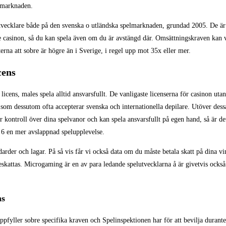
elmarknaden.
vecklare både på den svenska o utländska spelmarknaden, grundad 2005. De är k
de casinon, så du kan spela även om du är avstängd där. Omsättningskraven kan va
erna att sobre är högre än i Sverige, i regel upp mot 35x eller mer.
cens
k licens, males spela alltid ansvarsfullt. De vanligaste licenserna för casinon
h som dessutom ofta accepterar svenska och internationella depilare. Utöver des
kontroll över dina spelvanor och kan spela ansvarsfullt på egen hand, så är de
d 6 en mer avslappnad spelupplevelse.
ndarder och lagar. På så vis får vi också data om du måste betala skatt på dina vi
kattas. Microgaming är en av para ledande spelutvecklarna å är givetvis också m
ns
pfyller sobre specifika kraven och Spelinspektionen har för att bevilja durante 