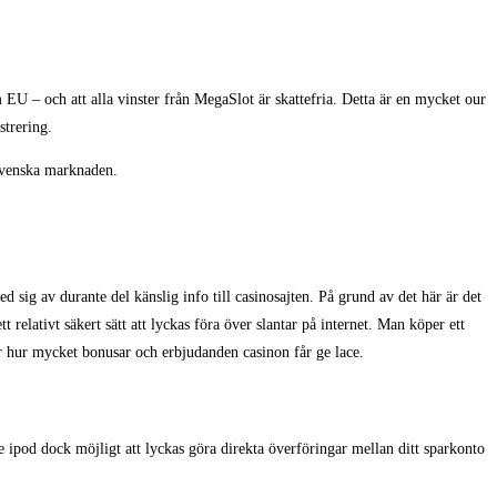
 EU – och att alla vinster från MegaSlot är skattefria. Detta är en mycket our
strering.
e svenska marknaden.
 sig av durante del känslig info till casinosajten. På grund av det här är det
t relativt säkert sätt att lyckas föra över slantar på internet. Man köper ett
r hur mycket bonusar och erbjudanden casinon får ge lace.
 ipod dock möjligt att lyckas göra direkta överföringar mellan ditt sparkonto