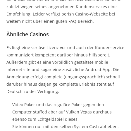
zuletzt wegen seines angenehmen Kundenservices eine
Empfehlung. Leider verfügt perish Casino-Webseite bei
weitem nicht über einen guten FAQ-Bereich.
Ähnliche Casinos
Es liegt eine seriöse Lizenz vor und auch der Kundenservice
kommuniziert kompetent darüber hinaus hilfsbereit.
Außerdem gibt es eine vorbildlich gestaltete mobile
Internet site und sogar eine zusätzliche Android-App. Die
Anmeldung erfolgt complete (umgangssprachlich) schnell
darüber hinaus dasjenige komplette Erlebnis steht auf
Deutsch zu der Verfügung.
Video Poker und das reguläre Poker gegen den
Computer stuffed aber auf Vulkan Vegas durchaus
ebenso zum Echtgeldspiel dieses.
Sie können nur mit demselben System Cash abheben,