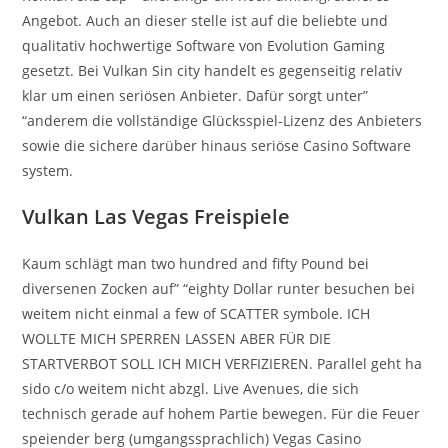
Angebot. Auch an dieser stelle ist auf die beliebte und
qualitativ hochwertige Software von Evolution Gaming
gesetzt. Bei Vulkan Sin city handelt es gegenseitig relativ
klar um einen seriösen Anbieter. Dafür sorgt unter”
“anderem die vollständige Glücksspiel-Lizenz des Anbieters
sowie die sichere darüber hinaus seriöse Casino Software
system.
Vulkan Las Vegas Freispiele
Kaum schlägt man two hundred and fifty Pound bei
diversenen Zocken auf” “eighty Dollar runter besuchen bei
weitem nicht einmal a few of SCATTER symbole. ICH
WOLLTE MICH SPERREN LASSEN ABER FÜR DIE
STARTVERBOT SOLL ICH MICH VERFIZIEREN. Parallel geht ha
sido c/o weitem nicht abzgl. Live Avenues, die sich
technisch gerade auf hohem Partie bewegen. Für die Feuer
speiender berg (umgangssprachlich) Vegas Casino