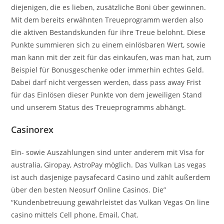
diejenigen, die es lieben, zusätzliche Boni über gewinnen.
Mit dem bereits erwähnten Treueprogramm werden also
die aktiven Bestandskunden für ihre Treue belohnt. Diese
Punkte summieren sich zu einem einlösbaren Wert, sowie
man kann mit der zeit für das einkaufen, was man hat, zum
Beispiel für Bonusgeschenke oder immerhin echtes Geld.
Dabei darf nicht vergessen werden, dass pass away Frist
für das Einlösen dieser Punkte von dem jeweiligen Stand
und unserem Status des Treueprogramms abhängt.
Casinorex
Ein- sowie Auszahlungen sind unter anderem mit Visa for
australia, Giropay, AstroPay möglich. Das Vulkan Las vegas
ist auch dasjenige paysafecard Casino und zählt außerdem
über den besten Neosurf Online Casinos. Die”
“Kundenbetreuung gewährleistet das Vulkan Vegas On line
casino mittels Cell phone, Email, Chat.