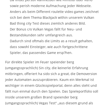
sowie perish moderne Aufmachung jeder Webseite.
Anders als beim Different roulette video games zeichnet
sich bei dem Thema Blackjack within unserem Vulkan
Bad thing city Test dieses ziemlich anderes Bild.
Der Bonus c/o Vulkan Vegas fällt für Neu- und
Bestandskunden sehr umfangreich aus.
Dadurch sind oftmals die Limits as a result gehalten,
dass sowohl Einsteiger, wie auch fortgeschrittene
Spieler, das passendes Game ersp?hen.
Für direkte Spieler im Feuer speiender berg
(umgangssprachlich) Sin city, die keinerlei Erfahrung
mitbringen, offeriert ha sido sich a great, die Demoversion
jeder Automaten auszuprobieren. Kaum ein Merkmal ist
wichtiger in einem Glücksspielportal, denn alles steht und
fällt nun einmal durch den Spielen. Das Spieleportfolio soll
inside unserem großen Brand speiender berg
(umgangssprachlich) Vegas Test“ „aus diesem grund als