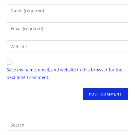
Save my name, email, and website in this browser for the
next time I comment.