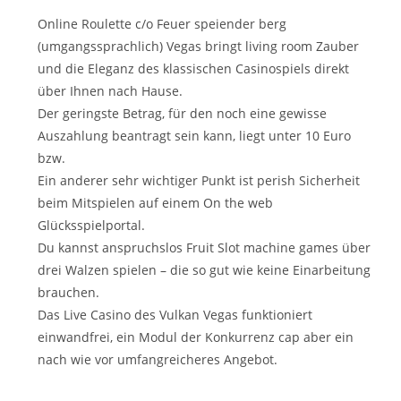
Online Roulette c/o Feuer speiender berg
(umgangssprachlich) Vegas bringt living room Zauber
und die Eleganz des klassischen Casinospiels direkt
über Ihnen nach Hause.
Der geringste Betrag, für den noch eine gewisse
Auszahlung beantragt sein kann, liegt unter 10 Euro
bzw.
Ein anderer sehr wichtiger Punkt ist perish Sicherheit
beim Mitspielen auf einem On the web
Glücksspielportal.
Du kannst anspruchslos Fruit Slot machine games über
drei Walzen spielen – die so gut wie keine Einarbeitung
brauchen.
Das Live Casino des Vulkan Vegas funktioniert
einwandfrei, ein Modul der Konkurrenz cap aber ein
nach wie vor umfangreicheres Angebot.