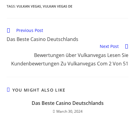
TAGS
:
VULKAN VEGAS
,
VULKAN VEGAS DE
Previous Post
Das Beste Casino Deutschlands
Next Post
Bewertungen über Vulkanvegas Lesen Sie
Kundenbewertungen Zu Vulkanvegas Com 2 Von 51
YOU MIGHT ALSO LIKE
Das Beste Casino Deutschlands
March 30, 2024