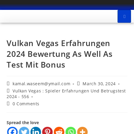
Vulkan Vegas Erfahrungen
2024 Bewertung As Well As
Test Mit Bonus
kamal.waseem@ymail.com
March 30, 2024
Vulkan Vegas ️: Spieler Erfahrungen Und Betrugstest
2024 - 556
0 Comments
Spread the love