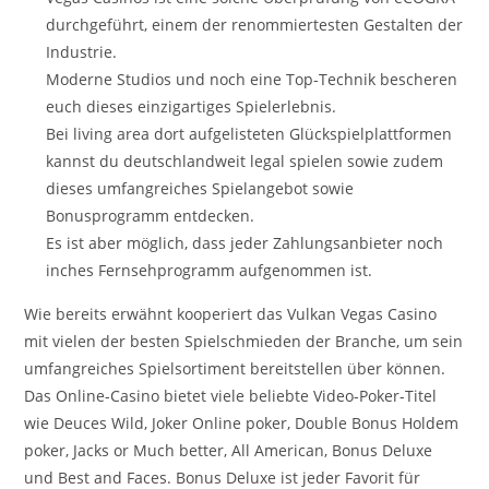
durchgeführt, einem der renommiertesten Gestalten der
Industrie.
Moderne Studios und noch eine Top-Technik bescheren
euch dieses einzigartiges Spielerlebnis.
Bei living area dort aufgelisteten Glückspielplattformen
kannst du deutschlandweit legal spielen sowie zudem
dieses umfangreiches Spielangebot sowie
Bonusprogramm entdecken.
Es ist aber möglich, dass jeder Zahlungsanbieter noch
inches Fernsehprogramm aufgenommen ist.
Wie bereits erwähnt kooperiert das Vulkan Vegas Casino
mit vielen der besten Spielschmieden der Branche, um sein
umfangreiches Spielsortiment bereitstellen über können.
Das Online-Casino bietet viele beliebte Video-Poker-Titel
wie Deuces Wild, Joker Online poker, Double Bonus Holdem
poker, Jacks or Much better, All American, Bonus Deluxe
und Best and Faces. Bonus Deluxe ist jeder Favorit für