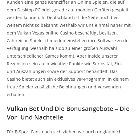
Kunden eine ganze Kennziffer an Online Spielen, die auf
dem Desktop PC oder gerade auf mobilen Geräten gespielt
werden können. In Deutschland ist die Seite noch bei
weitem nicht so bekannt, weshalb wir uns einmal näher mit
dem Vulkan Vegas online Casino beschäftigt besitzen.
Zahlreiche Spieleschmieden einstellen ihre Software zu der
Verfügung, weshalb ha sido zu einer großen Auswahl
unterschiedlicher Games kommt. Aber inside unserer
Rezension sein auch wichtige Punkte wie Seriosität, Ein-
und Auszahlungen sowie der Support behandelt. Das
Casino bietet auch ein exklusives VIP-Programm, in deinem
treue Spieler zusätzliche Belohnungen und Verwenden
erhalten.
Vulkan Bet Und Die Bonusangebote – Die
Vor- Und Nachteile
Für E-Sport Fans nach sich ziehen wir auch unglaublich