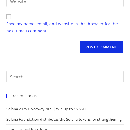
Save my name, email, and website in this browser for the
next time I comment.
Recent Posts
Solana 2025 Giveaway! 1FS | Win up to 15 $SOL.
Solana Foundation distributes the Solana tokens for strengthening
Found a stealth airdrop