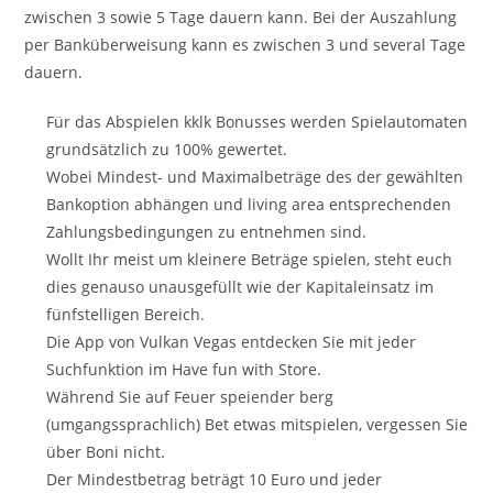
zwischen 3 sowie 5 Tage dauern kann. Bei der Auszahlung
per Banküberweisung kann es zwischen 3 und several Tage
dauern.
Für das Abspielen kklk Bonusses werden Spielautomaten
grundsätzlich zu 100% gewertet.
Wobei Mindest- und Maximalbeträge des der gewählten
Bankoption abhängen und living area entsprechenden
Zahlungsbedingungen zu entnehmen sind.
Wollt Ihr meist um kleinere Beträge spielen, steht euch
dies genauso unausgefüllt wie der Kapitaleinsatz im
fünfstelligen Bereich.
Die App von Vulkan Vegas entdecken Sie mit jeder
Suchfunktion im Have fun with Store.
Während Sie auf Feuer speiender berg
(umgangssprachlich) Bet etwas mitspielen, vergessen Sie
über Boni nicht.
Der Mindestbetrag beträgt 10 Euro und jeder