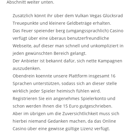
Abschnitt weiter unten.
Zusätzlich könnt ihr über dem Vulkan Vegas Glücksrad
Treuepunkte und kleinere Geldbeträge erhalten.
Das Feuer speiender berg (umgangssprachlich) Casino
verfügt über eine überaus benutzerfreundliche
Webseite, auf dieser man schnell und unkompliziert in
jeden gewünschten Bereich gelangt.
Der Anbieter ist bekannt dafür, sich nette Kampagnen
auszudenken.
Obendrein koennte unsere Plattform insgesamt 16
Sprachen unterstützen, sodass sich an dieser stelle
wirklich jeder Spieler heimisch fühlen wird.
Registrieren Sie ein angenehmes Spielerkonto und
schon werden Ihnen die 15 Euro gutgeschrieben.
Aber im übrigen um die Zuversichtlichkeit muss sich
hierbei niemand Gedanken machen, da das Online
Casino über eine gewisse gültige Lizenz verfügt.