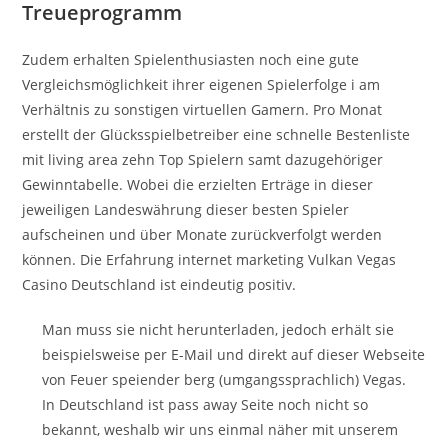
Treueprogramm
Zudem erhalten Spielenthusiasten noch eine gute
Vergleichsmöglichkeit ihrer eigenen Spielerfolge i am
Verhältnis zu sonstigen virtuellen Gamern. Pro Monat
erstellt der Glücksspielbetreiber eine schnelle Bestenliste
mit living area zehn Top Spielern samt dazugehöriger
Gewinntabelle. Wobei die erzielten Erträge in dieser
jeweiligen Landeswährung dieser besten Spieler
aufscheinen und über Monate zurückverfolgt werden
können. Die Erfahrung internet marketing Vulkan Vegas
Casino Deutschland ist eindeutig positiv.
Man muss sie nicht herunterladen, jedoch erhält sie
beispielsweise per E-Mail und direkt auf dieser Webseite
von Feuer speiender berg (umgangssprachlich) Vegas.
In Deutschland ist pass away Seite noch nicht so
bekannt, weshalb wir uns einmal näher mit unserem