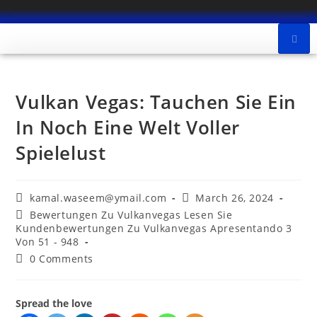
Vulkan Vegas: Tauchen Sie Ein
In Noch Eine Welt Voller
Spielelust
kamal.waseem@ymail.com
March 26, 2024
Bewertungen Zu Vulkanvegas Lesen Sie
Kundenbewertungen Zu Vulkanvegas Apresentando 3
Von 51 - 948
0 Comments
Spread the love