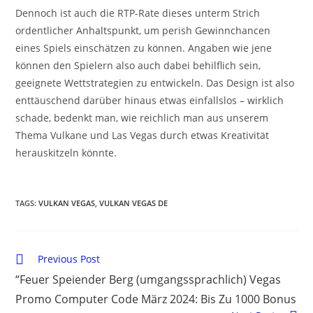
Dennoch ist auch die RTP-Rate dieses unterm Strich
ordentlicher Anhaltspunkt, um perish Gewinnchancen
eines Spiels einschätzen zu können. Angaben wie jene
können den Spielern also auch dabei behilflich sein,
geeignete Wettstrategien zu entwickeln. Das Design ist also
enttäuschend darüber hinaus etwas einfallslos – wirklich
schade, bedenkt man, wie reichlich man aus unserem
Thema Vulkane und Las Vegas durch etwas Kreativität
herauskitzeln könnte.
TAGS
:
VULKAN VEGAS
,
VULKAN VEGAS DE
Previous Post
“Feuer Speiender Berg (umgangssprachlich) Vegas
Promo Computer Code März 2024: Bis Zu 1000 Bonus