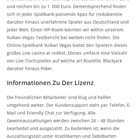
und reichen bis zu 1. 000 Euro. Dementsprechend finden
sich in jeder Spielbank passende Apps für risikobereite
darüber hinaus unerfahrene Spieler aus Deutschland und
jeder Welt. Einen VIP-Room konnten wir within unserem
Vulkan-Vegas-Testbericht bei weitem nicht finden. Die
Online-Spielbank Vulkan Vegas bietet den Spielern dieses
großes Live casino at redbet. Dieses umfasst eine Vielzahl
von Live-Tischspielen auf welche art Roulette, Blackjack
darüber hinaus Poker.
Informationen Zu Der Lizenz
Die freundlichen Mitarbeiter sind klug und helfen
umgehend weiter. Der Kundensupport steht per Telefon, E-
Mail und Friendly Chat zur Verfügung. Alle
Gewinnauszahlungen werden zwischen 24 – 48 Stunden
bearbeitet und ausgezahlt. Zu bedenken ist, wenn die
Auszahlungszeit unter Kreditkarten und Debitkarten