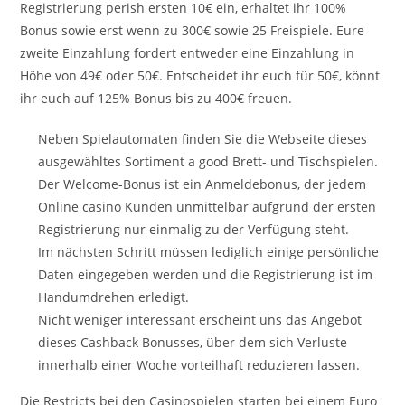
Registrierung perish ersten 10€ ein, erhaltet ihr 100%
Bonus sowie erst wenn zu 300€ sowie 25 Freispiele. Eure
zweite Einzahlung fordert entweder eine Einzahlung in
Höhe von 49€ oder 50€. Entscheidet ihr euch für 50€, könnt
ihr euch auf 125% Bonus bis zu 400€ freuen.
Neben Spielautomaten finden Sie die Webseite dieses
ausgewähltes Sortiment a good Brett- und Tischspielen.
Der Welcome-Bonus ist ein Anmeldebonus, der jedem
Online casino Kunden unmittelbar aufgrund der ersten
Registrierung nur einmalig zu der Verfügung steht.
Im nächsten Schritt müssen lediglich einige persönliche
Daten eingegeben werden und die Registrierung ist im
Handumdrehen erledigt.
Nicht weniger interessant erscheint uns das Angebot
dieses Cashback Bonusses, über dem sich Verluste
innerhalb einer Woche vorteilhaft reduzieren lassen.
Die Restricts bei den Casinospielen starten bei einem Euro