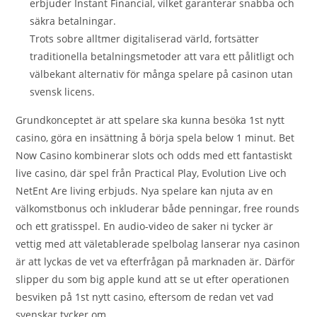
erbjuder Instant Financial, vilket garanterar snabba och
säkra betalningar.
Trots sobre alltmer digitaliserad värld, fortsätter
traditionella betalningsmetoder att vara ett pålitligt och
välbekant alternativ för många spelare på casinon utan
svensk licens.
Grundkonceptet är att spelare ska kunna besöka 1st nytt
casino, göra en insättning å börja spela below 1 minut. Bet
Now Casino kombinerar slots och odds med ett fantastiskt
live casino, där spel från Practical Play, Evolution Live och
NetEnt Are living erbjuds. Nya spelare kan njuta av en
välkomstbonus och inkluderar både penningar, free rounds
och ett gratisspel. En audio-video de saker ni tycker är
vettig med att väletablerade spelbolag lanserar nya casinon
är att lyckas de vet va efterfrågan på marknaden är. Därför
slipper du som big apple kund att se ut efter operationen
besviken på 1st nytt casino, eftersom de redan vet vad
svenskar tycker om.