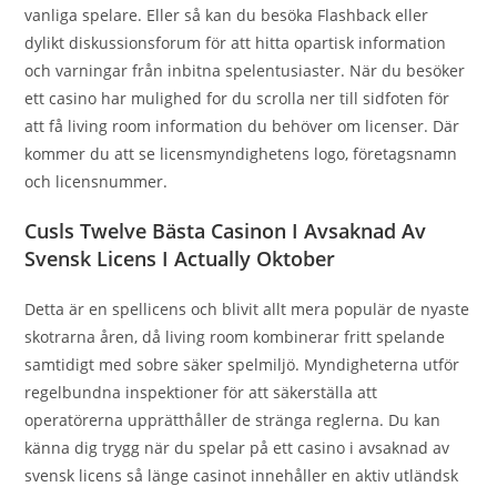
vanliga spelare. Eller så kan du besöka Flashback eller
dylikt diskussionsforum för att hitta opartisk information
och varningar från inbitna spelentusiaster. När du besöker
ett casino har mulighed for du scrolla ner till sidfoten för
att få living room information du behöver om licenser. Där
kommer du att se licensmyndighetens logo, företagsnamn
och licensnummer.
Cusls Twelve Bästa Casinon I Avsaknad Av
Svensk Licens I Actually Oktober
Detta är en spellicens och blivit allt mera populär de nyaste
skotrarna åren, då living room kombinerar fritt spelande
samtidigt med sobre säker spelmiljö. Myndigheterna utför
regelbundna inspektioner för att säkerställa att
operatörerna upprätthåller de stränga reglerna. Du kan
känna dig trygg när du spelar på ett casino i avsaknad av
svensk licens så länge casinot innehåller en aktiv utländsk