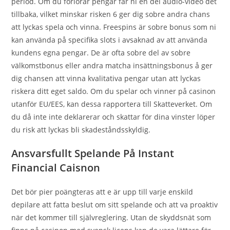
period. Om du förlorar pengar får ni en del audio-video det
tillbaka, vilket minskar risken 6 ger dig sobre andra chans
att lyckas spela och vinna. Freespins är sobre bonus som ni
kan använda på specifika slots i avsaknad av att använda
kundens egna pengar. De är ofta sobre del av sobre
välkomstbonus eller andra matcha insättningsbonus å ger
dig chansen att vinna kvalitativa pengar utan att lyckas
riskera ditt eget saldo. Om du spelar och vinner på casinon
utanför EU/EES, kan dessa rapportera till Skatteverket. Om
du då inte inte deklarerar och skattar för dina vinster löper
du risk att lyckas bli skadeståndsskyldig.
Ansvarsfullt Spelande På Instant
Financial Caisnon
Det bör pier poängteras att e är upp till varje enskild
depilare att fatta beslut om sitt spelande och att va proaktiv
när det kommer till självreglering. Utan de skyddsnät som