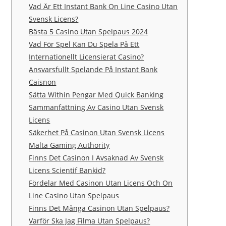
Vad Är Ett Instant Bank On Line Casino Utan
Svensk Licens?
Bästa 5 Casino Utan Spelpaus 2024
Vad För Spel Kan Du Spela På Ett
Internationellt Licensierat Casino?
Ansvarsfullt Spelande På Instant Bank
Caisnon
Sätta Within Pengar Med Quick Banking
Sammanfattning Av Casino Utan Svensk
Licens
Säkerhet På Casinon Utan Svensk Licens
Malta Gaming Authority
Finns Det Casinon I Avsaknad Av Svensk
Licens Scientif Bankid?
Fördelar Med Casinon Utan Licens Och On
Line Casino Utan Spelpaus
Finns Det Många Casinon Utan Spelpaus?
Varför Ska Jag Filma Utan Spelpaus?