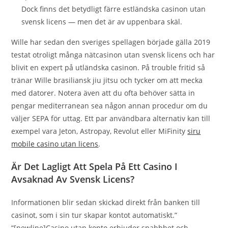
Dock finns det betydligt färre estländska casinon utan
svensk licens — men det är av uppenbara skäl.
Wille har sedan den sveriges spellagen började gälla 2019
testat otroligt många nätcasinon utan svensk licens och har
blivit en expert på utländska casinon. På trouble fritid så
tränar Wille brasiliansk jiu jitsu och tycker om att mecka
med datorer. Notera även att du ofta behöver sätta in
pengar mediterranean sea någon annan procedur om du
väljer SEPA för uttag. Ett par användbara alternativ kan till
exempel vara Jeton, Astropay, Revolut eller MiFinity
siru
mobile casino utan licens
.
Är Det Lagligt Att Spela På Ett Casino I
Avsaknad Av Svensk Licens?
Informationen blir sedan skickad direkt från banken till
casinot, som i sin tur skapar kontot automatiskt.”
“[newline]Casino utan konto erbjuder snabbhet och