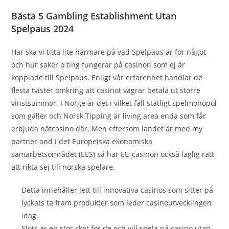
Bästa 5 Gambling Establishment Utan
Spelpaus 2024
Här ska vi titta lite närmare på vad Spelpaus är för något
och hur saker o ting fungerar på casinon som ej är
kopplade till Spelpaus. Enligt vår erfarenhet handlar de
flesta tvister omkring att casinot vägrar betala ut större
vinstsummor. I Norge är det i vilket fall statligt spelmonopol
som gäller och Norsk Tipping är living area enda som får
erbjuda nätcasino där. Men eftersom landet är med my
partner and i det Europeiska ekonomiska
samarbetsområdet (EES) så har EU casinon också laglig rätt
att rikta sej till norska spelare.
Detta innehåller lett till innovativa casinos som sitter på
lyckats ta fram produkter som leder casinoutvecklingen
idag.
Slots är en stor skat för de och vill spela på casino utan