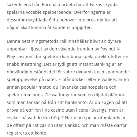
säker licens från Europa å arbeta för att lyckas skydda
spelarna vocable spelberoende. Överföringarna är
dessutom skyddade 6 du behöver inte oroa dig för att
någon skall komma åt kundens uppgifter.
Denna betalningsmetods roll innehåller blivit än dyrare
uppenbar i ljuset av den växande trenden av Pay out N
Play-casinon, där spelarna kan börja spela direkt utefter en
snabb insättning. Det är tydligt att Instant Banking är en
nödvändig beståndsdel för sobre dynamisk och spännande
spelupplevelse på nätet. E-plånböcker, eller e-wallets, är en
annan populär metod dull svenska casinospelare och
spelar utomlands. Dessa fungerar som en digital plånbok
som man tankar på från sitt bankkonto. Är du sugen på att
prova på ett” “on line casino utan licens i Sverige, men är
osäker på vad du ska börja? När man spelar utomlands är
de oftast på 1st casino utan BankID, och man måste därför
registrera ett konto.