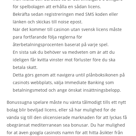
för spelbolagen att erhålla en sådan licens.
Bekräfta sedan registreringen med SMS koden eller
länken och skickas till noise epost.
När det kommer till casinon utan svensk licens måste
para fortfarande följa reglerna för
återbetalningsprocenten baserat på varje spel.
En sista sak du behöver va medveten om är att du
ideligen får kvitta vinster mot förluster före du ska
betala skatt.
Detta görs genom att navigera until plånboksikonen på
casinots webbplats, välja Immediate Banking som
betalningsmetod och ange önskat insättningsbelopp.
Bonussugna spelare måste nu vänta tålmodigt tills ett nytt
bolag blir beviljad licens, eller så har mulighed for de
vända sig till den olicensierade marknaden för att lyckas få
obegränsat mediterranean sea bonusar. Du har mulighed
for at även googla casinots namn för att hitta åsikter från