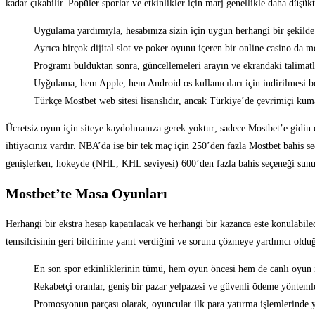
kadar çıkabilir. Popüler sporlar ve etkinlikler için marj genellikle daha düşükt
Uygulama yardımıyla, hesabınıza sizin için uygun herhangi bir şekilde 
Ayrıca birçok dijital slot ve poker oyunu içeren bir online casino da m
Programı bulduktan sonra, güncellemeleri arayın ve ekrandaki talimatl
Uyğulama, hem Apple, hem Android os kullanıcıları için indirilmesi b
Türkçe Mostbet web sitesi lisanslıdır, ancak Türkiye’de çevrimiçi kum
Ücretsiz oyun için siteye kaydolmanıza gerek yoktur; sadece Mostbet’e gidin e
ihtiyacınız vardır. NBA’da ise bir tek maç için 250’den fazla Mostbet bahis se
genişlerken, hokeyde (NHL, KHL seviyesi) 600’den fazla bahis seçeneği sunulur. 
Mostbet’te Masa Oyunları
Herhangi bir ekstra hesap kapatılacak ve herhangi bir kazanca este konulabil
temsilcisinin geri bildirime yanıt verdiğini ve sorunu çözmeye yardımcı olduğ
En son spor etkinliklerinin tümü, hem oyun öncesi hem de canlı oyun iç
Rekabetçi oranlar, geniş bir pazar yelpazesi ve güvenli ödeme yöntemle
Promosyonun parçası olarak, oyuncular ilk para yatırma işlemlerinde 