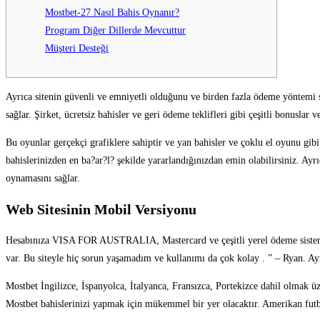
Mostbet-27 Nasıl Bahis Oynanır?
Program Diğer Dillerde Mevcuttur
Müşteri Desteği
Ayrıca sitenin güvenli ve emniyetli olduğunu ve birden fazla ödeme yöntemi 
sağlar. Şirket, ücretsiz bahisler ve geri ödeme teklifleri gibi çeşitli bonusla
Bu oyunlar gerçekçi grafiklere sahiptir ve yan bahisler ve çoklu el oyunu gibi e
bahislerinizden en ba?ar?l? şekilde yararlandığınızdan emin olabilirsiniz. Ayr
oynamasını sağlar.
Web Sitesinin Mobil Versiyonu
Hesabınıza VISA FOR AUSTRALIA, Mastercard ve çeşitli yerel ödeme sistemleri 
var. Bu siteyle hiç sorun yaşamadım ve kullanımı da çok kolay . ” – Ryan. Ay
Mostbet İngilizce, İspanyolca, İtalyanca, Fransızca, Portekizce dahil olmak üze
Mostbet bahislerinizi yapmak için mükemmel bir yer olacaktır. Amerikan fut