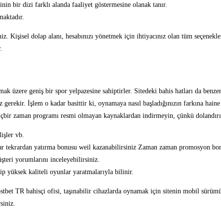
inin bir dizi farklı alanda faaliyet göstermesine olanak tanır.
maktadır.
iz. Kişisel dolap alanı, hesabınızı yönetmek için ihtiyacınız olan tüm seçenekl
.
 üzere geniş bir spor yelpazesine sahiptirler. Sitedeki bahis hatları da benzer 
rekir. İşlem o kadar basittir ki, oynamaya nasıl başladığınızın farkına haine v
Hiçbir zaman programı resmi olmayan kaynaklardan indirmeyin, çünkü dolandırıcı
lişler vb.
dar tekrardan yatırma bonusu weil kazanabilirsiniz Zaman zaman promosyon bo
teri yorumlarını inceleyebilirsiniz.
hip yüksek kaliteli oyunlar yaratmalarıyla bilinir.
stbet TR bahisçi ofisi, taşınabilir cihazlarda oynamak için sitenin mobil sür
siniz.