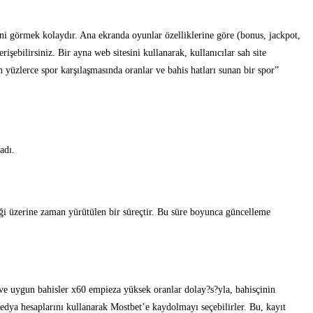
ini görmek kolaydır. Ana ekranda oyunlar özelliklerine göre (bonus, jackpot,
işebilirsiniz. Bir ayna web sitesini kullanarak, kullanıcılar sah site
 yüzlerce spor karşılaşmasında oranlar ve bahis hatları sunan bir spor”
adı.
eği üzerine zaman yürütülen bir süreçtir. Bu süre boyunca güncelleme
e uygun bahisler x60 empieza yüksek oranlar dolay?s?yla, bahisçinin
medya hesaplarını kullanarak Mostbet’e kaydolmayı seçebilirler. Bu, kayıt