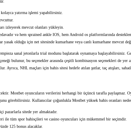
ür.
kolayca yatırma işlemi yapabilirsiniz.
evcuttur.
arı izleyerek mevcut olanları yükleyin.
edavadır və hem sprained ankle IOS, hem Android os platformlarında desteklen
ar yasak olduğu için net sitesinde kumarhane veya canlı kumarhane mevcut deği
mpieza sanal jetonlarla trial modunu başlatarak oynamaya başlayabilirsiniz. Ger
çeneği bulunur, bu seçenekler arasında çeşitli kombinasyon seçenekleri de yer al
Ayrıca, NHL maçları için bahis sitesi hedefe atılan şutlar, taç atışları, sahada
ecektir. Mostbet oyuncuların verilerini herhangi bir üçüncü tarafla paylaşmaz.
unu görebilirsiniz. Kullanıcılar çoğunlukla Mostbet yüksek bahis oranları nedeni
i pazarlarla sitede yer almaktadır.
ri ile tüm spor bahisçileri ve casino oyuncuları için mükemmel bir seçimdir.
yüzde 125 bonus alacaklar.