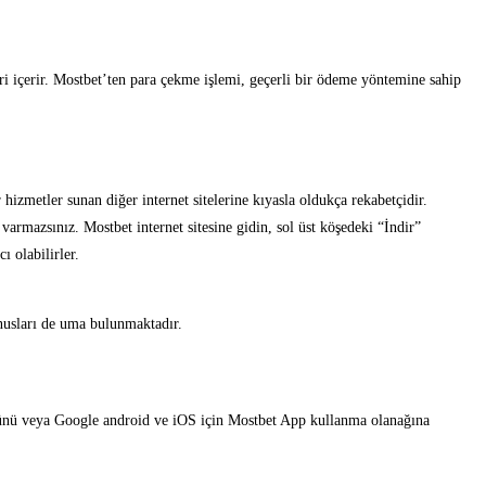
eri içerir. Mostbet’ten para çekme işlemi, geçerli bir ödeme yöntemine sahip
hizmetler sunan diğer internet sitelerine kıyasla oldukça rekabetçidir.
armazsınız. Mostbet internet sitesine gidin, sol üst köşedeki “İndir”
 olabilirler.
nusları de uma bulunmaktadır.
ümünü veya Google android ve iOS için Mostbet App kullanma olanağına