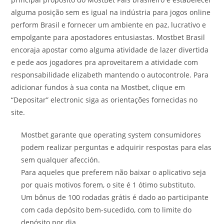
alguma posição sem es igual na indústria para jogos online
perform Brasil e fornecer um ambiente en paz, lucrativo e
empolgante para apostadores entusiastas. Mostbet Brasil
encoraja apostar como alguma atividade de lazer divertida
e pede aos jogadores pra aproveitarem a atividade com
responsabilidade elizabeth mantendo o autocontrole. Para
adicionar fundos à sua conta na Mostbet, clique em
“Depositar” electronic siga as orientações fornecidas no
site.
Mostbet garante que operating system consumidores
podem realizar perguntas e adquirir respostas para elas
sem qualquer afección.
Para aqueles que preferem não baixar o aplicativo seja
por quais motivos forem, o site é 1 ótimo substituto.
Um bônus de 100 rodadas grátis é dado ao participante
com cada depósito bem-sucedido, com to limite do
depósito por dia.