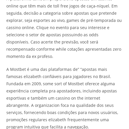
online que têm mais de toll free jogos de caça-níquel. Em
seguida, decisão a categoria sobre apostas que pretende
explorar, seja esportes ao vivo, games de pré-temporada ou
cassino online. Clique no evento para seu interesse e
selecione o setor de apostas possuindo as odds
disponíveis. Caso acerte the previsão, você será
recompensado conforme while cotações apresentadas zero
momento da ex profeso.
A Mostbet é uma das plataformas de” “apostas mais
famosas elizabeth confiáveis para jogadores no Brasil.
Fundada em 2009, some sort of Mostbet oferece alguma
experiência completa pra apostadores, incluindo apostas
esportivas e também um cassino on the internet
abrangente. A organizacion foca na qualidade dos seus
serviços, fornecendo boas condições para novos usuários,
promoções regulares elizabeth frequentemente uma
program intuitiva que facilita a navegação.