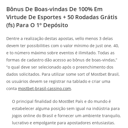
Bônus De Boas-vindas De 100% Em
Virtude De Esportes + 50 Rodadas Grátis
(fs) Para O 1º Depósito
Dentre a realização destas apostas, vello menos 3 delas
devem ter possibilities com o valor mínimo de just one. 40,
e to número máximo sobre eventos é ilimitado. Todas as
formas de cadastro dão acesso ao bônus de boas-vindas,”
“o qual deve ser selecionado após o preenchimento dos
dados solicitados. Para utilizar some sort of Mostbet Brasil,
os usuários devem se registrar na tablado e criar uma
conta
mostbet-brasil-cassino.com
.
O principal finalidad do MostBet País e do mundo é
estabelecer alguma posição sem igual na indústria para
jogos online do Brasil e fornecer um ambiente tranquilo,
lucrativo e empolgante para apostadores entusiastas.