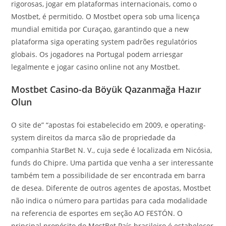
rigorosas, jogar em plataformas internacionais, como o
Mostbet, é permitido. O Mostbet opera sob uma licença
mundial emitida por Curaçao, garantindo que a new
plataforma siga operating system padrões regulatórios
globais. Os jogadores na Portugal podem arriesgar
legalmente e jogar casino online not any Mostbet.
Mostbet Casino-da Böyük Qazanmağa Hazır
Olun
O site de” “apostas foi estabelecido em 2009, e operating-
system direitos da marca são de propriedade da
companhia StarBet N. V., cuja sede é localizada em Nicósia,
funds do Chipre. Uma partida que venha a ser interessante
também tem a possibilidade de ser encontrada em barra
de desea. Diferente de outros agentes de apostas, Mostbet
não indica o número para partidas para cada modalidade
na referencia de esportes em seção AO FESTÓN. O
principal propósito do MostBet País brasileiro é estabelecer