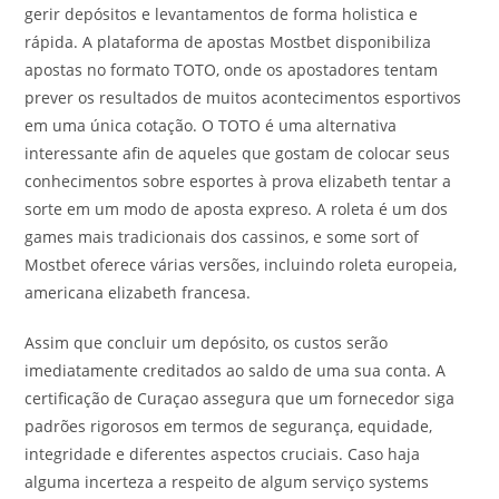
gerir depósitos e levantamentos de forma holistica e
rápida. A plataforma de apostas Mostbet disponibiliza
apostas no formato TOTO, onde os apostadores tentam
prever os resultados de muitos acontecimentos esportivos
em uma única cotação. O TOTO é uma alternativa
interessante afin de aqueles que gostam de colocar seus
conhecimentos sobre esportes à prova elizabeth tentar a
sorte em um modo de aposta expreso. A roleta é um dos
games mais tradicionais dos cassinos, e some sort of
Mostbet oferece várias versões, incluindo roleta europeia,
americana elizabeth francesa.
Assim que concluir um depósito, os custos serão
imediatamente creditados ao saldo de uma sua conta. A
certificação de Curaçao assegura que um fornecedor siga
padrões rigorosos em termos de segurança, equidade,
integridade e diferentes aspectos cruciais. Caso haja
alguma incerteza a respeito de algum serviço systems