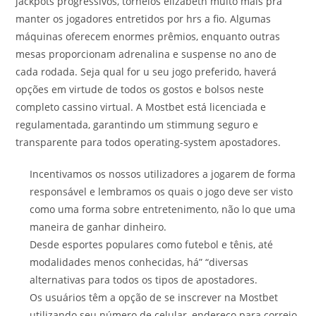
jackpots progressivos, torneios elizabeth muito mais pra
manter os jogadores entretidos por hrs a fio. Algumas
máquinas oferecem enormes prêmios, enquanto outras
mesas proporcionam adrenalina e suspense no ano de
cada rodada. Seja qual for u seu jogo preferido, haverá
opções em virtude de todos os gostos e bolsos neste
completo cassino virtual. A Mostbet está licenciada e
regulamentada, garantindo um stimmung seguro e
transparente para todos operating-system apostadores.
Incentivamos os nossos utilizadores a jogarem de forma
responsável e lembramos os quais o jogo deve ser visto
como uma forma sobre entretenimento, não lo que uma
maneira de ganhar dinheiro.
Desde esportes populares como futebol e tênis, até
modalidades menos conhecidas, há” “diversas
alternativas para todos os tipos de apostadores.
Os usuários têm a opção de se inscrever na Mostbet
utilizando seu número de celular, endereço para correio