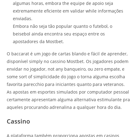
algumas horas, embora the equipe de apoio seja
extremamente eficiente em validar while informações
enviadas.
Embora não seja tão popular quanto o futebol, o
beisebol ainda encontra seu espaço entre os
apostadores da Mostbet.
O baccarat é um jogo de cartas blando e fácil de aprender,
disponível simply no cassino Mostbet. Os jogadores podem
envidar no jogador, not any banqueiro, ou zero empate, e
some sort of simplicidade do jogo o torna alguma escolha
favorita parecchio para iniciantes quanto para veteranos.
As apostas em esportes simulados por computador pessoal
certamente apresentam alguma alternativa estimulante pra
aqueles procurando adrenalina a qualquer hora do dia.
Cassino
A plataforma também proporciona apostas em casinos