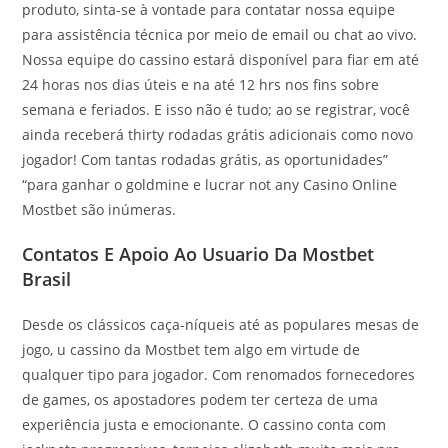
produto, sinta-se à vontade para contatar nossa equipe
para assistência técnica por meio de email ou chat ao vivo.
Nossa equipe do cassino estará disponível para fiar em até
24 horas nos dias úteis e na até 12 hrs nos fins sobre
semana e feriados. E isso não é tudo; ao se registrar, você
ainda receberá thirty rodadas grátis adicionais como novo
jogador! Com tantas rodadas grátis, as oportunidades”
“para ganhar o goldmine e lucrar not any Casino Online
Mostbet são inúmeras.
Contatos E Apoio Ao Usuario Da Mostbet
Brasil
Desde os clássicos caça-níqueis até as populares mesas de
jogo, u cassino da Mostbet tem algo em virtude de
qualquer tipo para jogador. Com renomados fornecedores
de games, os apostadores podem ter certeza de uma
experiência justa e emocionante. O cassino conta com