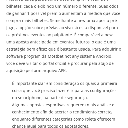
bilhetes, cada o exibindo um número diferente. Suas odds
de ganhar 1 possível prêmio aumentam à medida que você
compra mais bilhetes. Semelhante a new uma aposta pré-
jogo, a opção sobre prévias ao vivo só está disponível para
os próximos eventos ao palpitante. É comparável a new
uma aposta antecipada em eventos futuros, o que é uma
estratégia bem eficaz que é bastante usada. Para adquirir o
software program da Mostbet not any sistema Android,
você deve visitar o portal oficial e procurar pela atajo de
aquisição perform arquivo APK.
É importante izar em consideração os quais a primeira
coisa que você precisa fazer é ir para as configurações
do smartphone, na parte de segurança.
Algumas apostas esportivas requerem mais análise e
conhecimento afin de acertar o rendimiento correto,
enquanto diferentes categorias como roleta oferecem
chance igual para todos os apostadores.