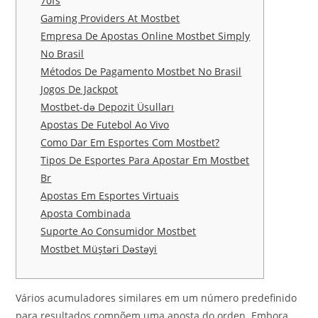
70fs
Gaming Providers At Mostbet
Empresa De Apostas Online Mostbet Simply
No Brasil
Métodos De Pagamento Mostbet No Brasil
Jogos De Jackpot
Mostbet-də Depozit Üsulları
Apostas De Futebol Ao Vivo
Como Dar Em Esportes Com Mostbet?
Tipos De Esportes Para Apostar Em Mostbet
Br
Apostas Em Esportes Virtuais
Aposta Combinada
Suporte Ao Consumidor Mostbet
Mostbet Müştəri Dəstəyi
Vários acumuladores similares em um número predefinido
para resultados compõem uma aposta do orden. Embora