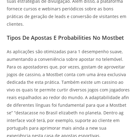
suas estratégias de divulgação. Além disso, a plataforma
fornece cursos e webinars periódicos sobre as bons
práticas de geração de leads e conversão de visitantes em
clientes.
Tipos De Apostas E Probabilities No Mostbet
As aplicações são otimizadas para 1 desempenho suave,
aumentando a conveniência sobre apostar no telemóvel.
Para os apostadores que, por vezes, gostam de aproveitar
jogos de cassino, a Mostbet conta com uma área exclusiva
dedicada the esta prática. Também existe um cassino ao
vivo os quais te permite curtir diversos jogos com jogadores
reais espalhados ao redor do mundo. A adaptabilidade afin
de diferentes línguas foi fundamental para que a Mostbet
se” “destacasse no Brasil elizabeth no planeta. Dentro ag
interface você terá, por exemplo, suporte ao cliente em
português para aprimorar mais ainda a new sua
experiência nesta casa de apostas esportivas.