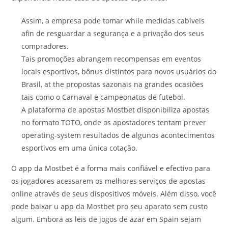
Assim, a empresa pode tomar while medidas cabíveis
afin de resguardar a segurança e a privação dos seus
compradores.
Tais promoções abrangem recompensas em eventos
locais esportivos, bônus distintos para novos usuários do
Brasil, at the propostas sazonais na grandes ocasiões
tais como o Carnaval e campeonatos de futebol.
A plataforma de apostas Mostbet disponibiliza apostas
no formato TOTO, onde os apostadores tentam prever
operating-system resultados de algunos acontecimentos
esportivos em uma única cotação.
O app da Mostbet é a forma mais confiável e efectivo para
os jogadores acessarem os melhores serviços de apostas
online através de seus dispositivos móveis. Além disso, você
pode baixar u app da Mostbet pro seu aparato sem custo
algum. Embora as leis de jogos de azar em Spain sejam