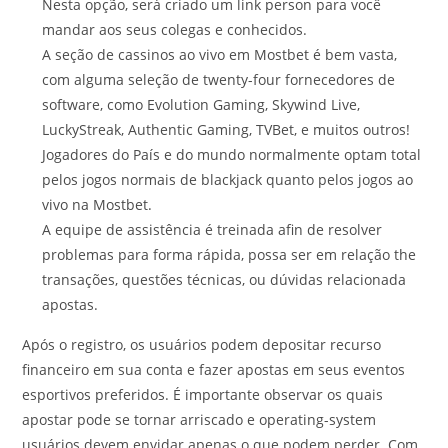
Nesta opção, será criado um link person para você
mandar aos seus colegas e conhecidos.
A seção de cassinos ao vivo em Mostbet é bem vasta,
com alguma seleção de twenty-four fornecedores de
software, como Evolution Gaming, Skywind Live,
LuckyStreak, Authentic Gaming, TVBet, e muitos outros!
Jogadores do País e do mundo normalmente optam total
pelos jogos normais de blackjack quanto pelos jogos ao
vivo na Mostbet.
A equipe de assistência é treinada afin de resolver
problemas para forma rápida, possa ser em relação the
transações, questões técnicas, ou dúvidas relacionada
apostas.
Após o registro, os usuários podem depositar recurso
financeiro em sua conta e fazer apostas em seus eventos
esportivos preferidos. É importante observar os quais
apostar pode se tornar arriscado e operating-system
usuários devem envidar apenas o que podem perder. Com